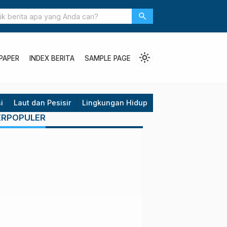
e Blood Moon” Waspadai Banjir ROB
search
light_mode
PAPER
INDEX BERITA
SAMPLE PAGE
i
Laut dan Pesisir
Lingkungan Hidup
Opini
Politik
P
ERPOPULER