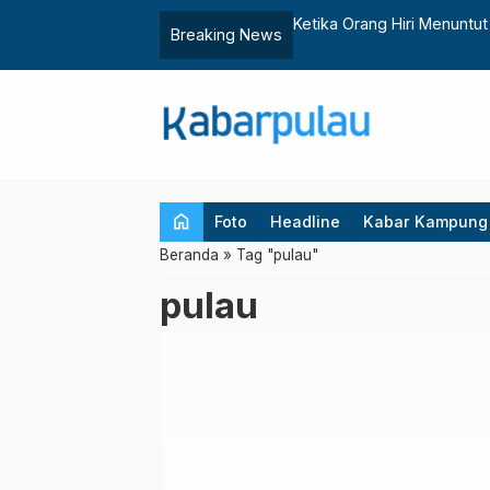
Agraria
Ketika Orang Hiri Menuntu
Breaking News
home
Foto
Headline
Kabar Kampung
Beranda
»
Tag "pulau"
pulau