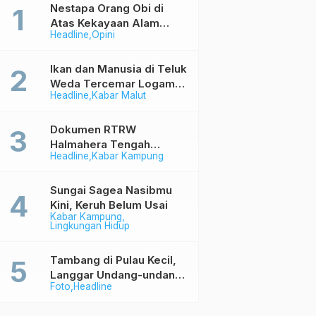
Nestapa Orang Obi di
Atas Kekayaan Alam
Headline
Opini
Berlimpah
Ikan dan Manusia di Teluk
Weda Tercemar Logam
Headline
Kabar Malut
Berbahaya
Dokumen RTRW
Halmahera Tengah
Headline
Kabar Kampung
Memihak Industri (1)
Sungai Sagea Nasibmu
Kini, Keruh Belum Usai
Kabar Kampung
Lingkungan Hidup
Tambang di Pulau Kecil,
Langgar Undang-undang
Foto
Headline
Tapi Aman Saja