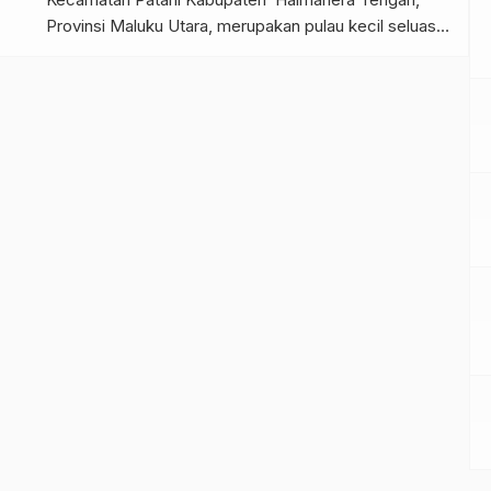
Provinsi Maluku Utara, merupakan pulau kecil seluas
sekitar 3 km² yang saat ini dihuni sebagian petani
kelapa, nelayan dan dimanfaatkan oleh masyarakat
tujuh desa Patani dan sekitarnya. Rencana penjualan
pulau Mour kepada pihak swasta, yaitu pengusaha
[…]