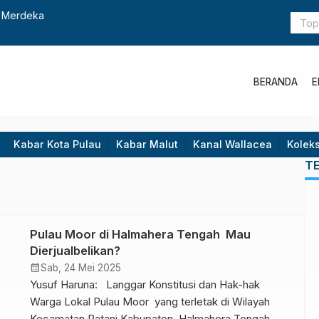
t Merdeka
“Super Blu
BERANDA
E
Kabar Kota Pulau
Kabar Malut
Kanal Wallacea
Koleks
T
Pulau Moor di Halmahera Tengah Mau
Dierjualbelikan?
calendar_month
Sab, 24 Mei 2025
Yusuf Haruna: Langgar Konstitusi dan Hak-hak
Warga Lokal Pulau Moor yang terletak di Wilayah
Kecamatan Patani Kabupaten Halmahera Tengah,