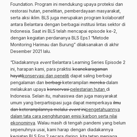
Foundation. Program ini mendukung upaya proteksi dan
restorasi hutan, penelitian, pemberdayaan masyarakat,
serta aksi iklim. BLS juga merupakan program kolaboratif
antara Belantara dengan berbagai institusi lintas sektor di
Indonesia. Saat ini BLS telah mencapai episode ke-2,
dengan kegiatan perdananya BLS Eps.1 “Metode
Monitoring Harimau dan Burung” dilaksanakan di akhir
Desember 2021 lalu.
“Diadakannya
event
Belantara Learning Series Episode 2
ini, harapan kami, para praktisi
keanekaragaman
hayati
konservasi
dan peneliti
dapat saling berbagi
pengalaman dan
berbagi
keterampilan
mereka
dalam
melakukan upaya
konservasi
pelestarian hutan
di
Indonesia. Selain itu, mahasiswa dan juga masyarakat
umum yang berpartisipasi juga dapat memperkaya
ilmu
dan keterampilannya melalui
event
ini
pengetahuannya
dalam
tata cara penghitungan emisi karbon serta nilai
ekonominya
. Walau masih di tengah pandemi yang belum
sepenuhnya usai, kami harap dengan diadakannya
kegiatan BLS Eps.2 secara daring, kita tetap menjaga