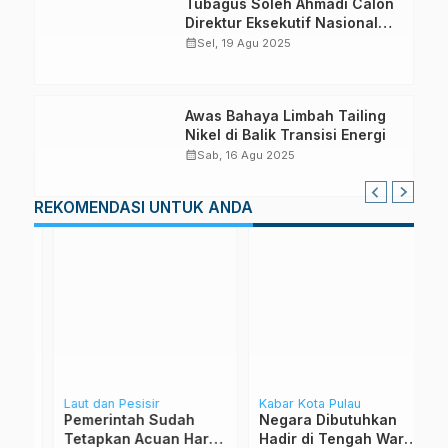
Tubagus Soleh Ahmadi Calon
Direktur Eksekutif Nasional
WALHI
calendar_month
Sel, 19 Agu 2025
Awas Bahaya Limbah Tailing
Nikel di Balik Transisi Energi
calendar_month
Sab, 16 Agu 2025
REKOMENDASI UNTUK ANDA
Laut dan Pesisir
Kabar Kota Pulau
S
he
Pemerintah Sudah
Negara Dibutuhkan
M
r
Tetapkan Acuan Harga
Hadir di Tengah Warga
D