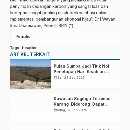
penyimpan cadangan karbon yang sangat luas dan
kedepan sangat penting untuk berkontribusi dalam
implementasi pembangunan ekonomi hijau”, Dr I Wayan
Susi Dharmawan, Peneliti BRIN.
(*)
Penulis
:
Tags
Headline
ARTIKEL TERKAIT
Pulau Sumba Jadi Titik Nol
Penetapan Hari Keadilan
Ekologi Dunia
calendar_month
Sel, 23 Sep 2025
Kawasan Segitiga Terumbu
Karang Didorong Dapat
Pendanaan Berkelanjutan
calendar_month
Ming, 14 Sep 2025