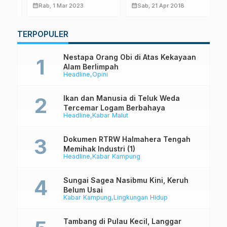
Ikan
Pesisir
D
calendar_month
calendar_month
calendar_month
Rab, 1 Mar 2023
Sab, 21 Apr 2018
…
TERPOPULER
Nestapa Orang Obi di Atas Kekayaan
Alam Berlimpah
Headline
Opini
Ikan dan Manusia di Teluk Weda
Tercemar Logam Berbahaya
Headline
Kabar Malut
Dokumen RTRW Halmahera Tengah
Memihak Industri (1)
Headline
Kabar Kampung
Sungai Sagea Nasibmu Kini, Keruh
Belum Usai
Kabar Kampung
Lingkungan Hidup
Tambang di Pulau Kecil, Langgar