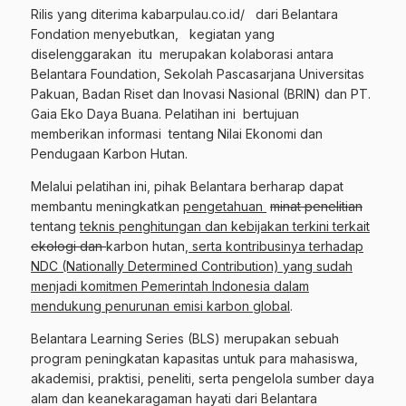
Rilis yang diterima kabarpulau.co.id/ dari Belantara
Fondation menyebutkan, kegiatan yang
diselenggarakan itu merupakan kolaborasi antara
Belantara Foundation, Sekolah Pascasarjana Universitas
Pakuan, Badan Riset dan Inovasi Nasional (BRIN) dan PT.
Gaia Eko Daya Buana. Pelatihan ini bertujuan
memberikan informasi tentang Nilai Ekonomi dan
Pendugaan Karbon Hutan.
Melalui pelatihan ini, pihak Belantara berharap dapat
membantu meningkatkan
pengetahuan
minat penelitian
tentang
teknis pengh
itungan dan
keb
ijakan terkini terkait
ekologi dan
karbon hutan
, serta kontribusinya terhadap
NDC (Nati
o
nally Deter
mined Contribution)
yang sudah
menjadi komitmen Pemerintah Indonesia dalam
mendukung penurunan emisi karbon global
.
Belantara Learning Series (BLS) merupakan sebuah
program peningkatan kapasitas untuk para mahasiswa,
akademisi, praktisi, peneliti, serta pengelola sumber daya
alam dan keanekaragaman hayati dari Belantara