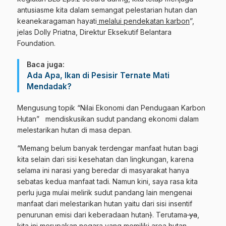
antusiasme kita dalam semangat pelestarian hutan dan
keanekaragaman hayati
melalui pendekatan
karbon
”,
jelas Dolly Priatna, Direktur Eksekutif Belantara
Foundation.
Baca juga:
Ada Apa, Ikan di Pesisir Ternate Mati
Mendadak?
Mengusung topik “Nilai Ekonomi dan Pendugaan Karbon
Hutan” mendiskusikan sudut pandang ekonomi dalam
melestarikan hutan di masa depan.
“Memang belum banyak terdengar manfaat hutan bagi
kita selain dari sisi kesehatan dan lingkungan, karena
selama ini narasi yang beredar di masyarakat hanya
sebatas kedua manfaat tadi. Namun kini, saya rasa kita
perlu juga mulai melirik sudut pandang lain mengenai
manfaat dari melestarikan hutan yaitu dari sisi insentif
penurunan emisi dari keberadaan hutan
)
. Terutama
ya
,
kita ini merupakan negara yang memiliki area hutan