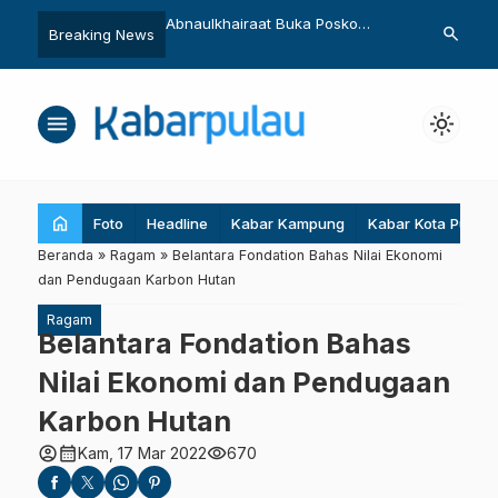
uela Pimpin WALHI
Abnaulkhairaat Buka Posko
Penemuan Ik
search
Breaking News
ara
Bantuan Bencana
Hidup Pertam
Utara
menu
light_mode
home
Foto
Headline
Kabar Kampung
Kabar Kota Pulau
Beranda
»
Ragam
»
Belantara Fondation Bahas Nilai Ekonomi
dan Pendugaan Karbon Hutan
Ragam
Belantara Fondation Bahas
Nilai Ekonomi dan Pendugaan
Karbon Hutan
account_circle
calendar_month
visibility
Kam, 17 Mar 2022
670