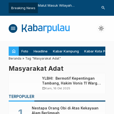
ang Sunyi di Bumi
Malut Masuk Wilayah
Pulau-pulau 
search
Breaking News
ara
Penangkapan Ikan Terukur
Industri Ekstr
menu
light_mode
home
Foto
Headline
Kabar Kampung
Kabar Kota Pulau
Beranda
»
Tag "Masyarakat Adat"
Masyarakat Adat
YLBHI: Bermotif Kepentingan
Tambang, Hakim Vonis 11 Warga
Adat Maba Sangaji Bersalah
calendar_month
Kam, 16 Okt 2025
TERPOPULER
Nestapa Orang Obi di Atas Kekayaan
Alam Berlimpah