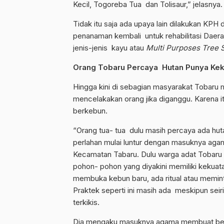
Kecil, Togoreba Tua dan Tolisaur,” jelasnya.
Tidak itu saja ada upaya lain dilakukan K
penanaman kembali untuk rehabilitasi Dae
jenis-jenis kayu atau
Multi Purposes Tree 
Orang Tobaru Percaya Hutan Punya Ke
Hingga kini di sebagian masyarakat Tobaru 
mencelakakan orang jika diganggu. Karena i
berkebun.
“Orang tua- tua dulu masih percaya ada hut
perlahan mulai luntur dengan masuknya ag
Kecamatan Tabaru. Dulu warga adat Tobaru
pohon- pohon yang diyakini memiliki kekuatan
membuka kebun baru, ada ritual atau memin
Praktek seperti ini masih ada meskipun se
terkikis.
Dia mengaku masuknya agama membuat berba