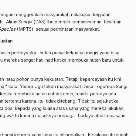
PH dengan menggerakan masyarakat melakukan kegiatan
rah Aliran Sungai (DAS) Ibu dengan penananaman tanaman
Species
(MPTS) sesuai permintaan masyarakat.
kuatan
masih percaya jika hutan punya kekuatan magis yang bisa
tu mereka sangat hati-hati ketika membuka hutan baru untuk
an atau pohon punya kekuatan. Tetapi kepercayaan itu kini
ama,” kata Yosep Ugu tokoh masyarakat Desa Togoreba Sungi
 ketika membuka hutan untuk kebun, masih percaya ada
 tertentu karena itu tidak ditebang. Tidak itu saja,ketika
ta doa kepada yang kuasa atas usaha yang mereka lakukan.
iring waktu karena masuknya berbagai budaya atau kebiasaan
gai kepercayaan lama itu ditinggalkan. Keyakinan itu sudah