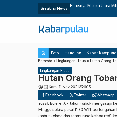
ra
Harusny
Breaking News
home
Foto
Headline
Kabar Kampung
Beranda
»
Lingkungan Hidup
»
Hutan Orang To
Lingkungan Hidup
Hutan Orang Toba
account_circle
calendar_month
visibility
Kam, 11 Nov 2021
605
Facebook
Twitter
Whatsapp
Yusak Bulere (67 tahun) sibuk mengasapi kel
Minggu sekira pukul 11.30 WIT pertengahan F
(sabut kelapa dan tempurung kelapa,red) 