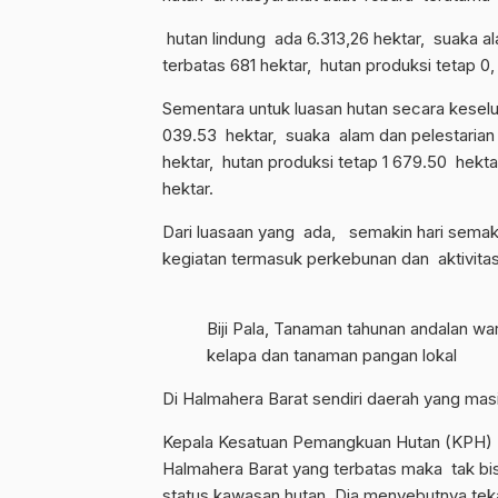
hutan lindung ada 6.313,26 hektar, suaka al
terbatas 681 hektar, hutan produksi tetap 0,
Sementara untuk luasan hutan secara kesel
039.53 hektar, suaka alam dan pelestarian
hektar, hutan produksi tetap 1 679.50 hekta
hektar.
Dari luasaan yang ada, semakin hari semak
kegiatan termasuk perkebunan dan aktivit
Biji Pala, Tanaman tahunan andalan w
kelapa dan tanaman pangan lokal
Di Halmahera Barat sendiri daerah yang mas
Kepala Kesatuan Pemangkuan Hutan (KPH) H
Halmahera Barat yang terbatas maka tak bi
status kawasan hutan. Dia menyebutnya tek