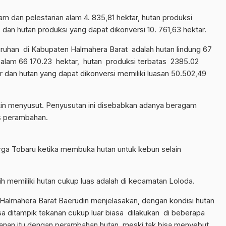
am dan pelestarian alam 4. 835,81 hektar, hutan produksi
 dan hutan produksi yang dapat dikonversi 10. 761,63 hektar.
uruhan di Kabupaten Halmahera Barat adalah hutan lindung 67
 alam 66 170.23 hektar, hutan produksi terbatas 2385.02
r dan hutan yang dapat dikonversi memiliki luasan 50.502,49
in menyusut. Penyusutan ini disebabkan adanya beragam
as perambahan.
arga Tobaru ketika membuka hutan untuk kebun selain
ih memiliki hutan cukup luas adalah di kecamatan Loloda.
almahera Barat Baerudin menjelasakan, dengan kondisi hutan
sa ditampik tekanan cukup luar biasa dilakukan di beberapa
anan itu dengan perambahan hutan, meski tak bisa menyebut