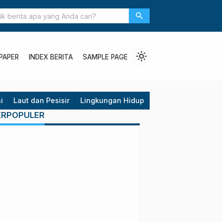
m Berdampak Serius bagi Anak Indonesia
search
light_mode
PAPER
INDEX BERITA
SAMPLE PAGE
i
Laut dan Pesisir
Lingkungan Hidup
Opini
Politik
P
ERPOPULER