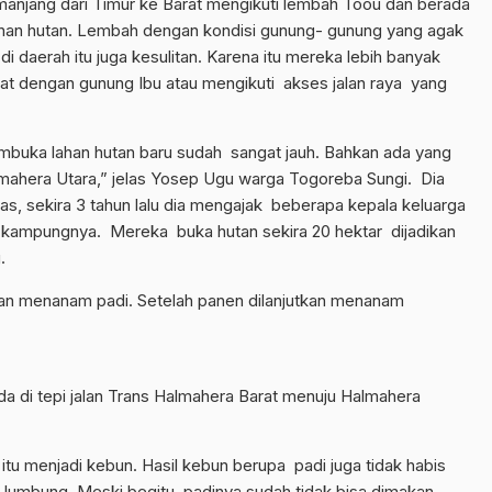
jang dari Timur ke Barat mengikuti lembah Toou dan berada
lahan hutan. Lembah dengan kondisi gunung- gunung yang agak
 daerah itu juga kesulitan. Karena itu mereka lebih banyak
at dengan gunung Ibu atau mengikuti akses jalan raya yang
buka lahan hutan baru sudah sangat jauh. Bahkan ada yang
hera Utara,” jelas Yosep Ugu warga Togoreba Sungi. Dia
tas, sekira 3 tahun lalu dia mengajak beberapa kepala keluarga
 kampungnya. Mereka buka hutan sekira 20 hektar dijadikan
.
ngan menanam padi. Setelah panen dilanjutkan menanam
 di tepi jalan Trans Halmahera Barat menuju Halmahera
tu menjadi kebun. Hasil kebun berupa padi juga tidak habis
i lumbung. Meski begitu padinya sudah tidak bisa dimakan