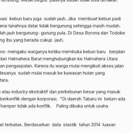
kasi kebun baru juga sudah jauh. Jika membuat kebun padi
rena tanahnya datar tidak bergunung sehingga masih mudah.
dah jauh bergunung- gunung pula. Di Desa Borona dan Todoke
ng Ibu yang berada cukup jauh.
ino mengaku warganya ketika membuka kebun baru berjalan
an dari Halmahera Barat menghubungkan ke Halmahera Utara
an pengaspalan. Karena itu warga mulai mengikuti akses jalan
desanya sudah mulai masuk ke kawasan hutan yang
ara.
n atau industry ekstraktif dan perkebunan besar yang masuk
erkonflik dengan korporasi. “Di daerah Tabaru ini belum ada
hamper tidak ada konflik. Paling dibuka untuk usaha
t terbatas.
Berdasarkan data stastik tahun 2014 luasan