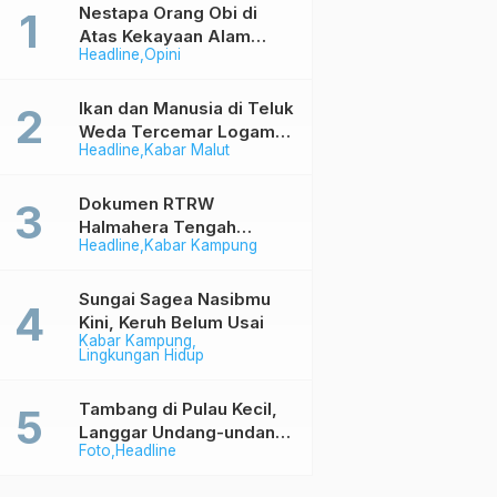
Nestapa Orang Obi di
Atas Kekayaan Alam
Headline
Opini
Berlimpah
Ikan dan Manusia di Teluk
Weda Tercemar Logam
Headline
Kabar Malut
Berbahaya
Dokumen RTRW
Halmahera Tengah
Headline
Kabar Kampung
Memihak Industri (1)
Sungai Sagea Nasibmu
Kini, Keruh Belum Usai
Kabar Kampung
Lingkungan Hidup
Tambang di Pulau Kecil,
Langgar Undang-undang
Foto
Headline
Tapi Aman Saja