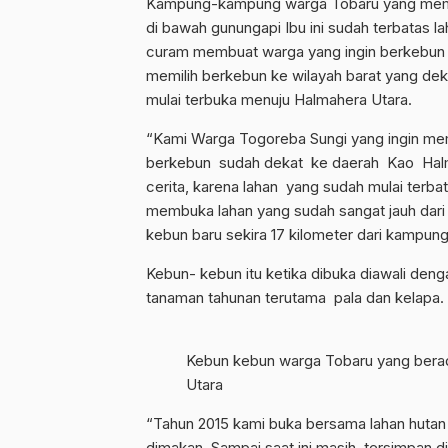
Kampung-kampung warga Tobaru yang meman
di bawah gunungapi Ibu ini sudah terbatas 
curam membuat warga yang ingin berkebun di
memilih berkebun ke wilayah barat yang dek
mulai terbuka menuju Halmahera Utara.
“Kami Warga Togoreba Sungi yang ingin mem
berkebun sudah dekat ke daerah Kao Halma
cerita, karena lahan yang sudah mulai terba
membuka lahan yang sudah sangat jauh dari
kebun baru sekira 17 kilometer dari kampung
Kebun- kebun itu ketika dibuka diawali de
tanaman tahunan terutama pala dan kelapa.
Kebun kebun warga Tobaru yang berada
Utara
“Tahun 2015 kami buka bersama lahan hutan i
dimakan. Sampai saat ini masih tersimpan d