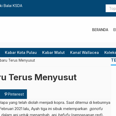
a Maluku Utara Miliki Balai KSDA
Krisis Ikli
BERANDA
E
Kabar Kota Pulau
Kabar Malut
Kanal Wallacea
Koleks
T
baru Terus Menyusut
ru Terus Menyusut
Pinterest
apa yang telah diolah menjadi kopra. Saat ditemui di kebunnya
ebruari 2021 lalu, Ayah tiga ini sibuk melemparkan
gonofu
ke dalam api untuk menambah api
bafufu
(pengasapan,red).