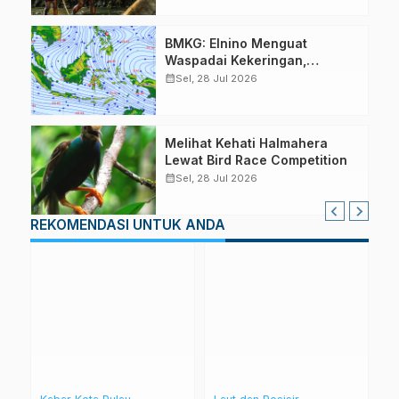
BMKG: Elnino Menguat
Waspadai Kekeringan,
Karhutla dan Angin Kencang
calendar_month
Sel, 28 Jul 2026
Melihat Kehati Halmahera
Lewat Bird Race Competition
calendar_month
Sel, 28 Jul 2026
REKOMENDASI UNTUK ANDA