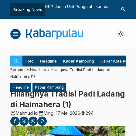
 Jamin Unit Pengolah Ikan di
Sampah Plastik dari Laut Malut
Tubag
search
Breaking News
otai Dapat Layanan Sertifikat
Diserahkan ke PT Unilever
Direkt
ital
menu
light_mode
home
Foto
Headline
Kabar Kampung
Kabar Kota Pulau
Beranda
»
Headline
»
Hilangnya Tradisi Padi Ladang di
Halmahera (1)
Headline
Kabar Kampung
Hilangnya Tradisi Padi Ladang
di Halmahera (1)
account_circle
calendar_month
visibility
Mahmud Ici
Ming, 17 Mei 2026
294