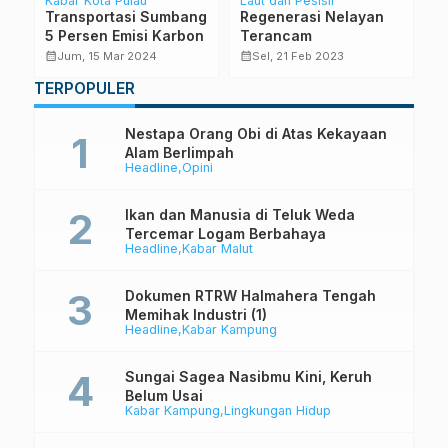
au
Kabar Kota Pulau
Laut dan Pesisir
La
Transportasi Sumbang
Regenerasi Nelayan
7
5 Persen Emisi Karbon
Terancam
B
a
T
calendar_month
calendar_month
calendar_month
Jum, 15 Mar 2024
Sel, 21 Feb 2023
TERPOPULER
Nestapa Orang Obi di Atas Kekayaan
Alam Berlimpah
Headline
Opini
Ikan dan Manusia di Teluk Weda
Tercemar Logam Berbahaya
Headline
Kabar Malut
Dokumen RTRW Halmahera Tengah
Memihak Industri (1)
Headline
Kabar Kampung
Sungai Sagea Nasibmu Kini, Keruh
Belum Usai
Kabar Kampung
Lingkungan Hidup