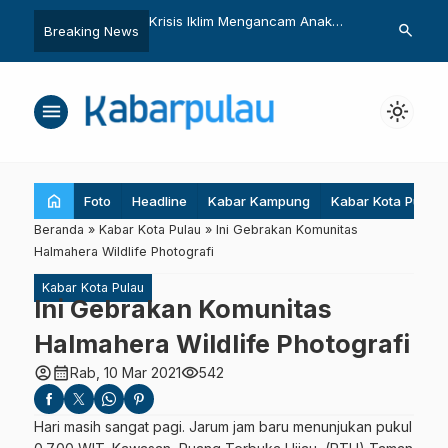
Bumi Harusnya Bukan
Krisis Iklim Mengancam Anak
Kelompok Tan
search
Breaking News
yataan Normatif dan
Pesisir
Kembangkan 
 Kosong
menu
light_mode
home
Foto
Headline
Kabar Kampung
Kabar Kota Pulau
Beranda
»
Kabar Kota Pulau
»
Ini Gebrakan Komunitas
Halmahera Wildlife Photografi
Kabar Kota Pulau
Ini Gebrakan Komunitas
Halmahera Wildlife Photografi
account_circle
calendar_month
visibility
Rab, 10 Mar 2021
542
Hari masih sangat pagi. Jarum jam baru menunjukan pukul