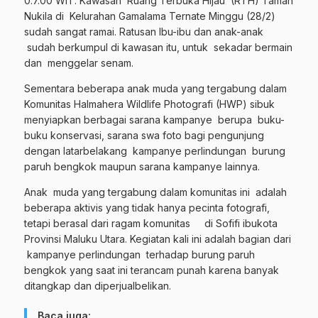
0.7.00 WIT. Kawasan Ruang Terbuka Hijau (RTH) Taman
Nukila di Kelurahan Gamalama Ternate Minggu (28/2)
sudah sangat ramai. Ratusan Ibu-ibu dan anak-anak
sudah berkumpul di kawasan itu, untuk sekadar bermain
dan menggelar senam.
Sementara beberapa anak muda yang tergabung dalam
Komunitas Halmahera Wildlife Photografi (HWP) sibuk
menyiapkan berbagai sarana kampanye berupa buku-
buku konservasi, sarana swa foto bagi pengunjung
dengan latarbelakang kampanye perlindungan burung
paruh bengkok maupun sarana kampanye lainnya.
Anak muda yang tergabung dalam komunitas ini adalah
beberapa aktivis yang tidak hanya pecinta fotografi,
tetapi berasal dari ragam komunitas di Sofifi ibukota
Provinsi Maluku Utara. Kegiatan kali ini adalah bagian dari
kampanye perlindungan terhadap burung paruh
bengkok yang saat ini terancam punah karena banyak
ditangkap dan diperjualbelikan.
Baca juga: