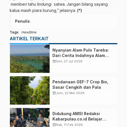
memberi tahu lindungi satwa. Jangan bilang sayang
kalua masih piara burung,” jelasnya.
(*)
Penulis
:
Tags
Headline
ARTIKEL TERKAIT
Nyanyian Alam Pulo Tareba:
Dari Cerita Indahnya Alam
hingga Marak Perburuan
calendar_month
Sen, 27 Jul 2026
Satwa Liar
Pendanaan GEF-7 Crop Bio,
Sasar Cengkih dan Pala
calendar_month
Jum, 22 Mei 2026
Didukung AMSI Redaksi
Kabarpulau.co.id Belajar
Manfaatkan Teknologi AI
calendar_month
Rab, 11 Feb 2026