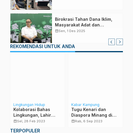
Birokrasi Tahan Dana Iklim,
Masyarakat Adat dan
Kampong Hanya Terima
calendar_month
Sen, 1 Des 2025
Sekira 10 Persen
REKOMENDASI UNTUK ANDA
Lingkungan Hidup
Kabar Kampung
Ka
di
Kolaborasi Bahas
Tugu Kenari dan
J
Lingkungan, Lahir
Diaspora Minang di
L
Gagasan Ecoteologi
Makean
P
calendar_month
calendar_month
calendar_month
Sel, 28 Feb 2023
Rab, 6 Sep 2023
P
TERPOPULER