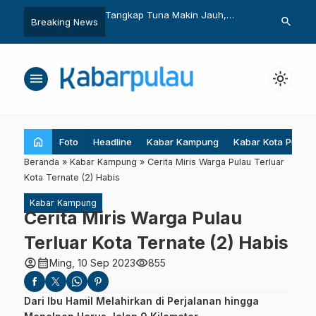
Tangkap Tuna Makin Jauh,
Ini Cara Perkuat Kapasitas Warga
Pe
search
Breaking News
Ukurannya juga Makin Kecil
Kampung
Wa
An
menu
light_mode
home
Foto
Headline
Kabar Kampung
Kabar Kota Pulau
Beranda
»
Kabar Kampung
»
Cerita Miris Warga Pulau Terluar
Kota Ternate (2) Habis
Kabar Kampung
Cerita Miris Warga Pulau
Terluar Kota Ternate (2) Habis
account_circle
calendar_month
visibility
Ming, 10 Sep 2023
855
Dari Ibu Hamil Melahirkan di Perjalanan hingga