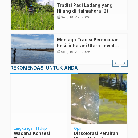
Tradisi Padi Ladang yang
Hilang di Halmahera (2)
calendar_month
Sen, 18 Mei 2026
Menjaga Tradisi Perempuan
Pesisir Patani Utara Lewat
Lomba VAUF
calendar_month
Sen, 18 Mei 2026
REKOMENDASI UNTUK ANDA
Lingkungan Hidup
Opini
Ka
Wacana Konsesi
Diskolorasi Perairan
In