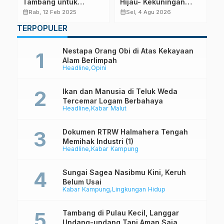
Tambang untuk
Hijau- Kekuningan
S
Kampus Harus Ditolak
yang Berbau dan
calendar_month
calendar_month
calendar_month
Rab, 12 Feb 2025
Sel, 4 Agu 2026
Iritatif di Pesisir Obi:
TERPOPULER
Tinjauan Ilmiah atas
Dugaan Dampak
Antropogenik dan
Nestapa Orang Obi di Atas Kekayaan
Proses Oseanografis
Alam Berlimpah
Headline
Opini
Alami
Ikan dan Manusia di Teluk Weda
Tercemar Logam Berbahaya
Headline
Kabar Malut
Dokumen RTRW Halmahera Tengah
Memihak Industri (1)
Headline
Kabar Kampung
Sungai Sagea Nasibmu Kini, Keruh
Belum Usai
Kabar Kampung
Lingkungan Hidup
Tambang di Pulau Kecil, Langgar
Undang-undang Tapi Aman Saja