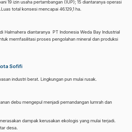
ni 19 izin usaha pertambangan (IUP); 15 diantaranya operasi
.Luas total konsesi mencapai 46.129,1 ha.
i Halmahera diantaranya PT Indonesia Weda Bay Industrial
 untuk memfasilitasi proses pengolahan mineral dan produksi
ta Sofifi
an industri berat. Lingkungan pun mulai rusak.
jalanan debu mengepul menjadi pemandangan lumrah dan
rasakan dampak kerusakan ekologis yang mulai terjadi.
tar desa.