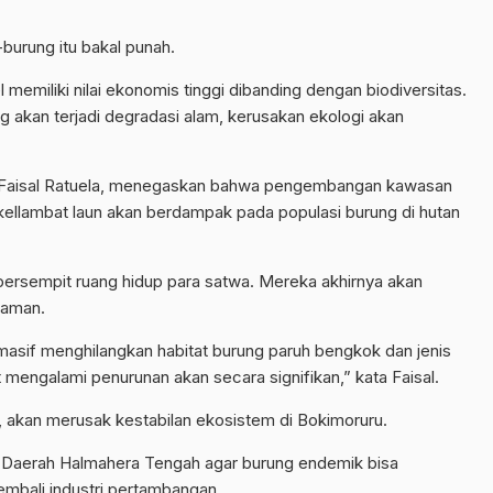
burung itu bakal punah.
memiliki nilai ekonomis tinggi dibanding dengan biodiversitas.
ng akan terjadi degradasi alam, kerusakan ekologi akan
a, Faisal Ratuela, menegaskan bahwa pengembangan kawasan
kellambat laun akan berdampak pada populasi burung di hutan
persempit ruang hidup para satwa. Mereka akhirnya akan
 aman.
sif menghilangkan habitat burung paruh bengkok dan jenis
t mengalami penurunan akan secara signifikan,” kata Faisal.
a, akan merusak kestabilan ekosistem di Bokimoruru.
ah Daerah Halmahera Tengah agar burung endemik bisa
mbali industri pertambangan.