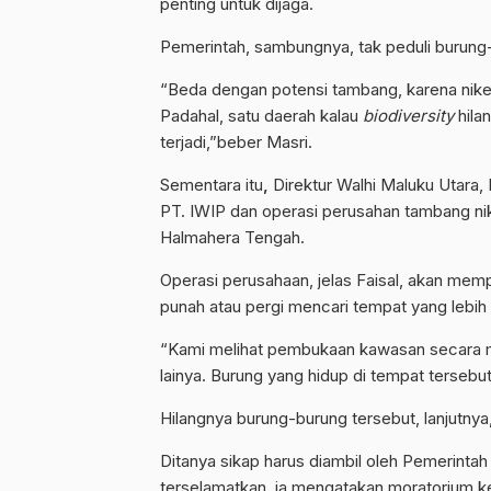
penting untuk dijaga.
Pemerintah, sambungnya, tak peduli burung-
“Beda dengan potensi tambang, karena nikel 
Padahal, satu daerah kalau
biodiversity
hila
terjadi,”beber Masri.
Sementara itu
,
Direktur Walhi Maluku Utar
PT. IWIP dan operasi perusahan tambang ni
Halmahera Tengah.
Operasi perusahaan, jelas Faisal, akan mem
punah atau pergi mencari tempat yang lebih
“Kami melihat pembukaan kawasan secara ma
lainya. Burung yang hidup di tempat tersebu
Hilangnya burung-burung tersebut, lanjutny
Ditanya sikap harus diambil oleh Pemerint
terselamatkan, ia mengatakan moratorium ke