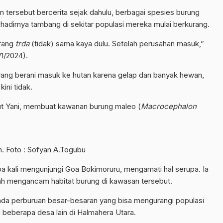
n tersebut bercerita sejak dahulu, berbagai spesies burung
adirnya tambang di sekitar populasi mereka mulai berkurang.
arang
trda
(tidak) sama kaya dulu. Setelah perusahan masuk,”
/1/2024).
ang berani masuk ke hutan karena gelap dan banyak hewan,
ini tidak.
ut Yani, membuat kawanan burung maleo (
Macrocephalon
n. Foto : Sofyan A.Togubu
a kali mengunjungi Goa Bokimoruru, mengamati hal serupa. Ia
elah mengancam habitat burung di kawasan tersebut.
 ada perburuan besar-besaran yang bisa mengurangi populasi
di beberapa desa lain di Halmahera Utara.