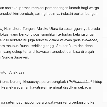
uitan mereka, pernah menjadi pemandangan lumrah bagi warga
rsebut kini berubah, seiring hadirnya industri pertambangan
a, Halmahera Tengah, Maluku Utara itu sesungguhnya berada
okasi yang berkontribusi signifikan terhadap kelangsungan
.298 hektare itu juga terletak dalam wilayah garis
Wallacea
,
ra maupun fauna, terbilang tinggi. Sekitar 3 km dari desa
 yang cukup tenar di kawasan tersebut dan bisa dijelajahi
i Sungai Sageyen.
Foto : Anak Esa
 jenis burung, khususnya paruh bengkok (
Psittaculidae
)
, hidup
an keanekaragaman hayatinya membuat dijadikan sebagai
arga setempat maupun para wisatawan yang berkunjung ke