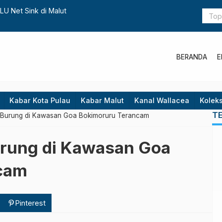
Para Pihak Bahas Renja FOLU Net Sink di Malut
BERANDA
E
Kabar Kota Pulau
Kabar Malut
Kanal Wallacea
Koleks
T
 Burung di Kawasan Goa Bokimoruru Terancam
urung di Kawasan Goa
cam
Pinterest