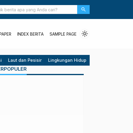
Pelaksanaan Perhutanan Sosial Masih Bermasalah
search
light_mode
PAPER
INDEX BERITA
SAMPLE PAGE
i
Laut dan Pesisir
Lingkungan Hidup
Opini
Politik
P
ERPOPULER