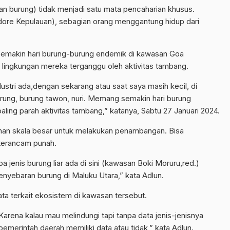
uan burung) tidak menjadi satu mata pencaharian khusus.
dore Kepulauan), sebagian orang menggantung hidup dari
semakin hari burung-burung endemik di kawasan Goa
 lingkungan mereka terganggu oleh aktivitas tambang.
stri ada,dengan sekarang atau saat saya masih kecil, di
rung, burung tawon, nuri. Memang semakin hari burung
aling parah aktivitas tambang,” katanya, Sabtu 27 Januari 2024.
lahan skala besar untuk melakukan penambangan. Bisa
n terancam punah.
 jenis burung liar ada di sini (kawasan Boki Moruru,red.)
yebaran burung di Maluku Utara,” kata Adlun.
ta terkait ekosistem di kawasan tersebut.
arena kalau mau melindungi tapi tanpa data jenis-jenisnya
merintah daerah memiliki data atau tidak,” kata Adlun.