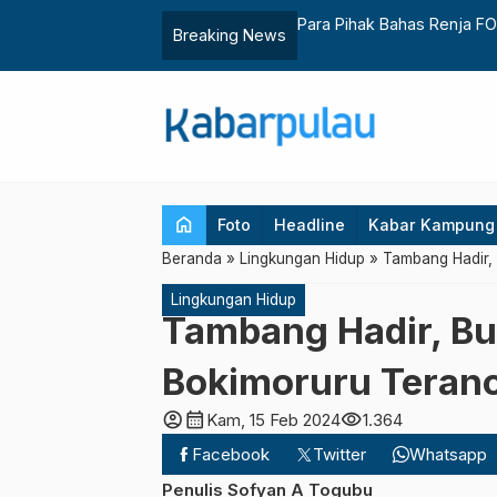
Breaking News
home
Foto
Headline
Kabar Kampung
Beranda
»
Lingkungan Hidup
»
Tambang Hadir,
Lingkungan Hidup
Tambang Hadir, B
Bokimoruru Teran
account_circle
calendar_month
visibility
Kam, 15 Feb 2024
1.364
Facebook
Twitter
Whatsapp
Penulis Sofyan A Togubu