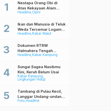
Nestapa Orang Obi di
Atas Kekayaan Alam
Headline
Opini
Berlimpah
Ikan dan Manusia di Teluk
Weda Tercemar Logam
Headline
Kabar Malut
Berbahaya
Dokumen RTRW
Halmahera Tengah
Headline
Kabar Kampung
Memihak Industri (1)
Sungai Sagea Nasibmu
Kini, Keruh Belum Usai
Kabar Kampung
Lingkungan Hidup
Tambang di Pulau Kecil,
Langgar Undang-undang
Foto
Headline
Tapi Aman Saja