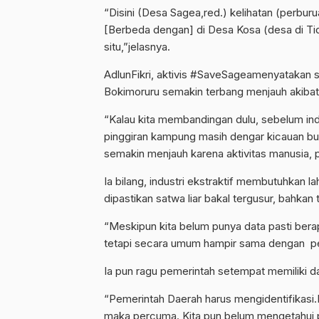
“Disini (Desa Sagea,red.) kelihatan (perbur
[Berbeda dengan] di Desa Kosa (desa di Ti
situ,”jelasnya.
AdlunFikri, aktivis #SaveSageamenyatakan 
Bokimoruru semakin terbang menjauh akibat
“Kalau kita membandingan dulu, sebelum indu
pinggiran kampung masih dengar kicauan bu
semakin menjauh karena aktivitas manusia, p
Ia bilang, industri ekstraktif membutuhkan 
dipastikan satwa liar bakal tergusur, bahka
“Meskipun kita belum punya data pasti berapa
tetapi secara umum hampir sama dengan pen
Ia pun ragu pemerintah setempat memiliki da
“Pemerintah Daerah harus mengidentifikasi.K
maka percuma. Kita pun belum mengetahui pe