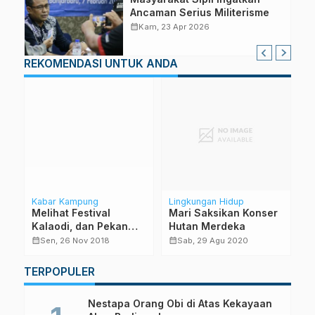
Ancaman Serius Militerisme
calendar_month
Kam, 23 Apr 2026
REKOMENDASI UNTUK ANDA
Kabar Kampung
Lingkungan Hidup
La
S
Melihat Festival
Mari Saksikan Konser
K
Kalaodi, dan Pekan
Hutan Merdeka
N
Lingkungan Hidup P3K
calendar_month
calendar_month
Sen, 26 Nov 2018
Sab, 29 Agu 2020
D
calendar_month
TERPOPULER
Nestapa Orang Obi di Atas Kekayaan