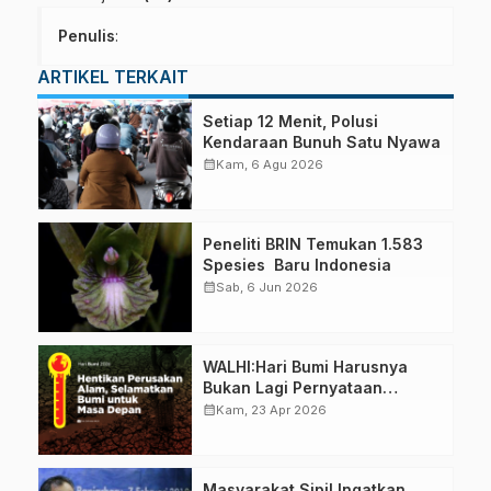
Penulis
:
ARTIKEL TERKAIT
Setiap 12 Menit, Polusi
Kendaraan Bunuh Satu Nyawa
calendar_month
Kam, 6 Agu 2026
Peneliti BRIN Temukan 1.583
Spesies Baru Indonesia
calendar_month
Sab, 6 Jun 2026
WALHI:Hari Bumi Harusnya
Bukan Lagi Pernyataan
Normatif dan Komitmen
calendar_month
Kam, 23 Apr 2026
Kosong
Masyarakat Sipil Ingatkan