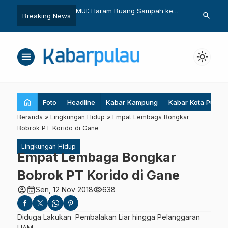
ram Buang Sampah ke
Suara Kaum Disabilitas dari
Mulai Dirin
search
Breaking News
Laut dan Danau
Ternate untuk Keadilan Iklim
Jejaring K
Dunia
Perairan
menu
light_mode
home
Foto
Headline
Kabar Kampung
Kabar Kota Pulau
Beranda
»
Lingkungan Hidup
»
Empat Lembaga Bongkar
Bobrok PT Korido di Gane
Lingkungan Hidup
Empat Lembaga Bongkar
Bobrok PT Korido di Gane
account_circle
calendar_month
visibility
Sen, 12 Nov 2018
638
Diduga Lakukan Pembalakan Liar hingga Pelanggaran