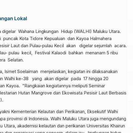
ngan Lokal
 digelar Wahana Lingkungan Hidup (WALHI) Maluku Utara.
odi puncak Kota Tidore Kepualuan dan Kayoa Halmahera
sisir Laut dan Pulau-pulau Kecil akan digelar sejumlah acara.
lau- pulau kecil, Festival Kalaodi bahkan menanam 5 ribu
ra Selatan.
a, Ismet Soelaiman menjelaskan, kegiatan ini dilaksanakan
un Walhi ke-38 yang akan digelar pada 17 hingga 20
an Kayoa. “Rangkaian kegiatannya meliputi Seminar
elestarian Hutan Mangrove dan Ekowisata Pesisir Laut Berbasis
).
, yakni Kementerian Kelautan dan Perikanan, Eksekutif Walhi
apa provinsi di Indonesia. Walhi Maluku Utara juga mengundang
u Utara, akademisi kelautan dan perikanan Universitas Khairun
ga dan organisasi yang concern dalam isu lingkungan hidup,