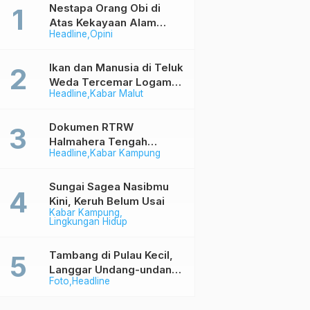
Nestapa Orang Obi di
Atas Kekayaan Alam
Headline
Opini
Berlimpah
Ikan dan Manusia di Teluk
Weda Tercemar Logam
Headline
Kabar Malut
Berbahaya
Dokumen RTRW
Halmahera Tengah
Headline
Kabar Kampung
Memihak Industri (1)
Sungai Sagea Nasibmu
Kini, Keruh Belum Usai
Kabar Kampung
Lingkungan Hidup
Tambang di Pulau Kecil,
Langgar Undang-undang
Foto
Headline
Tapi Aman Saja