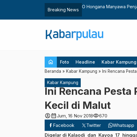
dengan Tanam Mangrove
O Hongana Manyawa Penj
Breaking News
home
Foto
Headline
Kabar Kampung
Beranda
»
Kabar Kampung
»
Ini Rencana Pesta 
Kabar Kampung
Ini Rencana Pesta 
Kecil di Malut
account_circle
calendar_month
visibility
Jum, 16 Nov 2018
670
Facebook
Twitter
Whatsapp
Digelar di Kalaodi dan Kayoa 17 hing