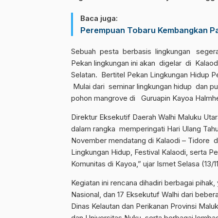
Baca juga:
Perempuan Tobaru Kembangkan Pa
Sebuah pesta berbasis lingkungan segera
Pekan lingkungan ini akan digelar di Kala
Selatan. Bertitel Pekan Lingkungan Hidup Pe
Mulai dari seminar lingkungan hidup dan pu
pohon mangrove di Guruapin Kayoa Halmhe
Direktur Eksekutif Daerah Walhi Maluku Utar
dalam rangka memperingati Hari Ulang Tah
November mendatang di Kalaodi – Tidore d
Lingkungan Hidup, Festival Kalaodi, serta P
Komunitas di Kayoa,” ujar Ismet Selasa (13/11
Kegiatan ini rencana dihadiri berbagai pihak
Nasional, dan 17 Eksekutuf Walhi dari beber
Dinas Kelautan dan Perikanan Provinsi Maluk
dan Universitas Nuku, serta berbagai lemba