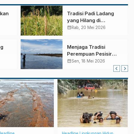
ikan
Tradisi Padi Ladang
yang Hilang di
Halmahera (3) Habis
calendar_month
Rab, 20 Mei 2026
ng
Menjaga Tradisi
Perempuan Pesisir
Patani Utara Lewat
calendar_month
Sen, 18 Mei 2026
Lomba VAUF
Headline
Headline
Lingkungan Hidup