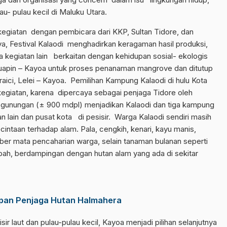
lau- pulau kecil di Maluku Utara.
giatan dengan pembicara dari KKP, Sultan Tidore, dan
ya, Festival Kalaodi menghadirkan keragaman hasil produksi,
ta kegiatan lain berkaitan dengan kehidupan sosial- ekologis
uapin – Kayoa untuk proses penanaman mangrove dan ditutup
aici, Lelei – Kayoa. Pemilihan Kampung Kalaodi di hulu Kota
 kegiatan, karena dipercaya sebagai penjaga Tidore oleh
egunungan (± 900 mdpl) menjadikan Kalaodi dan tiga kampung
 lain dan pusat kota di pesisir. Warga Kalaodi sendiri masih
kecintaan terhadap alam. Pala, cengkih, kenari, kayu manis,
ber mata pencaharian warga, selain tanaman bulanan seperti
ah, berdampingan dengan hutan alam yang ada di sekitar
upan Penjaga Hutan Halmahera
r laut dan pulau-pulau kecil, Kayoa menjadi pilihan selanjutnya