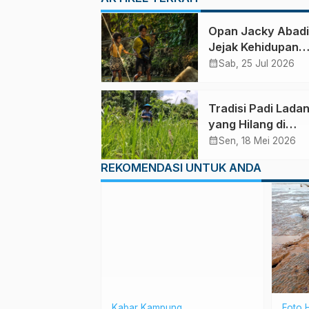
Opan Jacky Abad
Jejak Kehidupan
Penjaga Hutan
calendar_month
Sab, 25 Jul 2026
Halmahera
Tradisi Padi Lada
yang Hilang di
Halmahera (2)
calendar_month
Sen, 18 Mei 2026
REKOMENDASI UNTUK ANDA
Hidup
Kabar Kampung
Foto