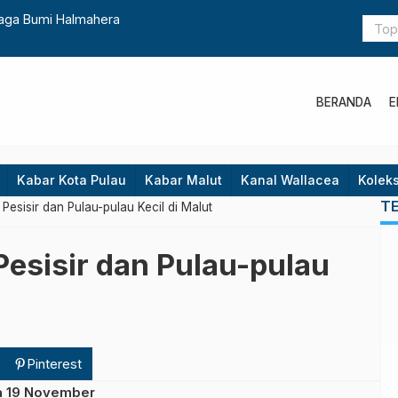
aga Bumi Halmahera
Tanam Mang
BERANDA
E
Kabar Kota Pulau
Kabar Malut
Kanal Wallacea
Koleks
T
Pesisir dan Pulau-pulau Kecil di Malut
Pesisir dan Pulau-pulau
Pinterest
ga 19 November