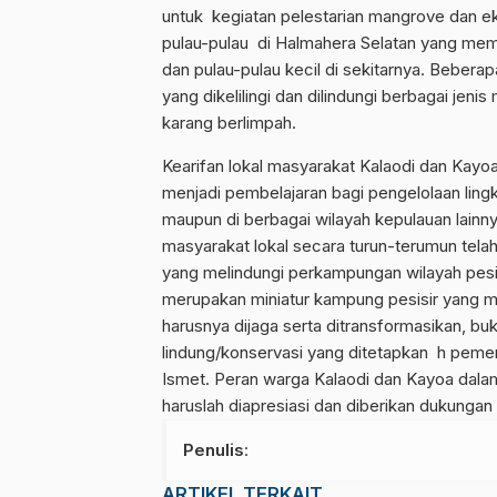
untuk kegiatan pelestarian mangrove dan 
pulau-pulau di Halmahera Selatan yang memil
dan pulau-pulau kecil di sekitarnya. Beber
yang dikelilingi dan dilindungi berbagai jeni
karang berlimpah.
Kearifan lokal masyarakat Kalaodi dan Kayo
menjadi pembelajaran bagi pengelolaan lingk
maupun di berbagai wilayah kepulauan lainny
masyarakat lokal secara turun-terumun tela
yang melindungi perkampungan wilayah pesis
merupakan miniatur kampung pesisir yang me
harusnya dijaga serta ditransformasikan, b
lindung/konservasi yang ditetapkan h pemer
Ismet. Peran warga Kalaodi dan Kayoa dalam
haruslah diapresiasi dan diberikan dukungan
Penulis
:
ARTIKEL TERKAIT