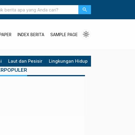
rove agar “Merdeka” dari Abrasi
search
light_mode
PAPER
INDEX BERITA
SAMPLE PAGE
i
Laut dan Pesisir
Lingkungan Hidup
Opini
Politik
P
ERPOPULER