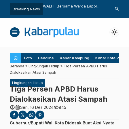
WALHI Bersama Warga Lapor
Temuan Ngen
search
Breaking News
OP
Harita ke Lima Lembaga Negara
Cengkih Peta
menu
light_mode
home
Foto
Headline
Kabar Kampung
Kabar Kota Pulau
Beranda
»
Lingkungan Hidup
»
Tiga Persen APBD Harus
Dialokasikan Atasi Sampah
Lingkungan Hidup
Tiga Persen APBD Harus
Dialokasikan Atasi Sampah
account_circle
calendar_month
visibility
Sen, 16 Des 2024
845
Gubernur/Bupati Wali Kota Didesak Buat Aksi Nyata