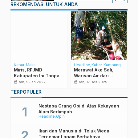
REKOMENDASI UNTUK ANDA
Kabar Malut
Headline
Kabar Kampung
Ka
l,
Miris, RPJMD
Merawat Ake Sali,
G
Kabupaten Ini Tanpa
Warisan Air dari
T
KLHS
Kampung Tua yang
W
calendar_month
calendar_month
calendar_month
Rab, 5 Jan 2022
Rab, 17 Des 2025
Kini Jadi Hutan
M
TERPOPULER
M
Nestapa Orang Obi di Atas Kekayaan
Alam Berlimpah
Headline
Opini
Ikan dan Manusia di Teluk Weda
Tercemar Logam Berbahaya