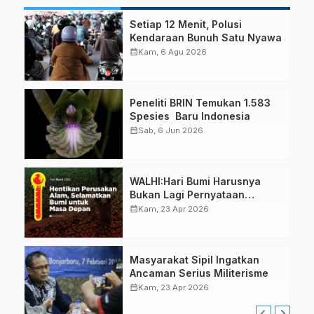
Setiap 12 Menit, Polusi
Kendaraan Bunuh Satu Nyawa
calendar_month
Kam, 6 Agu 2026
Peneliti BRIN Temukan 1.583
Spesies Baru Indonesia
calendar_month
Sab, 6 Jun 2026
WALHI:Hari Bumi Harusnya
Bukan Lagi Pernyataan
Normatif dan Komitmen
calendar_month
Kam, 23 Apr 2026
Kosong
Masyarakat Sipil Ingatkan
Ancaman Serius Militerisme
calendar_month
Kam, 23 Apr 2026