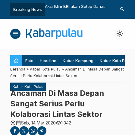
 BRI,akan Setop Danai
Untuk Ikan Lestari, AS Dukung
BMKG: Waspa
search
Breaking News
Hentikan Illegal Fishing
dan Gelomb
menu
light_mode
home
Foto
Headline
Kabar Kampung
Kabar Kota Pulau
Beranda
»
Kabar Kota Pulau
»
Ancaman Di Masa Depan Sangat
Serius Perlu Kolaborasi Lintas Sektor
Kabar Kota Pulau
Ancaman Di Masa Depan
Sangat Serius Perlu
Kolaborasi Lintas Sektor
account_circle
calendar_month
visibility
Sab, 14 Mar 2020
1.342