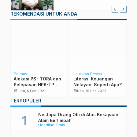
Sekira 10 Persen
REKOMENDASI UNTUK ANDA
Polmas
Laut dan Pesisir
K
Alokasi PS- TORA dan
Literasi Keuangan
I
u
Pelepasan HPK-TP
Nelayan, Seperti Apa?
P
Perlu Kajian
p
calendar_month
calendar_month
calendar_month
Jum, 5 Feb 2021
Rab, 15 Feb 2023
Mendalam
TERPOPULER
Nestapa Orang Obi di Atas Kekayaan
Alam Berlimpah
Headline
Opini