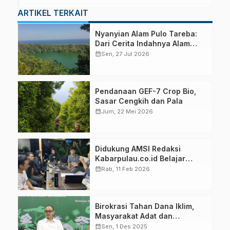
ARTIKEL TERKAIT
Nyanyian Alam Pulo Tareba:
Dari Cerita Indahnya Alam
hingga Marak Perburuan
calendar_month
Sen, 27 Jul 2026
Satwa Liar
Pendanaan GEF-7 Crop Bio,
Sasar Cengkih dan Pala
calendar_month
Jum, 22 Mei 2026
Didukung AMSI Redaksi
Kabarpulau.co.id Belajar
Manfaatkan Teknologi AI
calendar_month
Rab, 11 Feb 2026
Birokrasi Tahan Dana Iklim,
Masyarakat Adat dan
Kampong Hanya Terima
calendar_month
Sen, 1 Des 2025