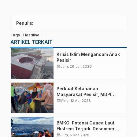
Penulis
:
Tags
Headline
ARTIKEL TERKAIT
Krisis Iklim Mengancam Anak
Pesisir
calendar_month
Jum, 26 Jun 2026
Perkuat Ketahanan
Masyarakat Pesisir, MDPI
Gelar Festival Kesehatan dan
calendar_month
Ming, 12 Apr 2026
Pelatihan Keselamatan di
Pulau Buru
BMKG: Potensi Cuaca Laut
Ekstrem Terjadi Desember
hingga Februari
calendar_month
Jum, 5 Des 2025