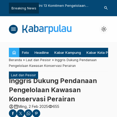
ohon Penyembuh Luka
Ini 13 Komitmen Pengelolaan
Keanekaraga
search
Breaking News
ahera
Pesisir dan Pulau Kecil di
Buli Teranca
Indonesia
menu
light_mode
home
Foto
Headline
Kabar Kampung
Kabar Kota Pulau
Beranda
»
Laut dan Pesisir
»
Inggris Dukung Pendanaan
Pengelolaan Kawasan Konservasi Perairan
Laut dan Pesisir
Inggris Dukung Pendanaan
Pengelolaan Kawasan
Konservasi Perairan
account_circle
calendar_month
visibility
Ming, 2 Feb 2025
655