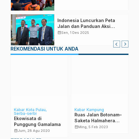
Indonesia Luncurkan Peta
Jalan dan Panduan Aksi
Ekosistem Karbon Biru di COP
calendar_month
Sen, 1 Des 2025
30 Brazil
REKOMENDASI UNTUK ANDA
Kabar Kota Pulau
Kabar Kampung
Ka
Serba-serbi
Ruas Jalan Botonam–
H
Ekowisata di
Saketa Halmahera
K
Punggung Gamalama
Selatan Hancur
D
calendar_month
calendar_month
Ming, 5 Feb 2023
calendar_month
Jum, 28 Agu 2020