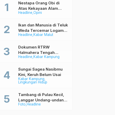
Nestapa Orang Obi di
Atas Kekayaan Alam
Headline
Opini
Berlimpah
Ikan dan Manusia di Teluk
Weda Tercemar Logam
Headline
Kabar Malut
Berbahaya
Dokumen RTRW
Halmahera Tengah
Headline
Kabar Kampung
Memihak Industri (1)
Sungai Sagea Nasibmu
Kini, Keruh Belum Usai
Kabar Kampung
Lingkungan Hidup
Tambang di Pulau Kecil,
Langgar Undang-undang
Foto
Headline
Tapi Aman Saja