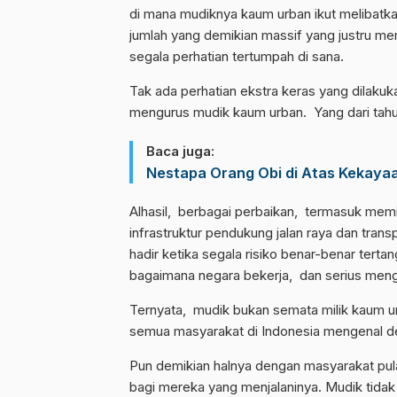
di mana mudiknya kaum urban ikut melibatka
jumlah yang demikian massif yang justru m
segala perhatian tertumpah di sana.
Tak ada perhatian ekstra keras yang dilakuk
mengurus mudik kaum urban. Yang dari tahu
Baca juga:
Nestapa Orang Obi di Atas Kekaya
Alhasil, berbagai perbaikan, termasuk memin
infrastruktur pendukung jalan raya dan tra
hadir ketika segala risiko benar-benar ter
bagaimana negara bekerja, dan serius meng
Ternyata, mudik bukan semata milik kaum u
semua masyarakat di Indonesia mengenal den
Pun demikian halnya dengan masyarakat pu
bagi mereka yang menjalaninya. Mudik tidak h