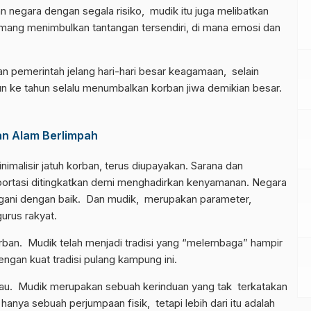
n negara dengan segala risiko, mudik itu juga melibatkan
emang menimbulkan tantangan tersendiri, di mana emosi dan
an pemerintah jelang hari-hari besar keagamaan, selain
n ke tahun selalu menumbalkan korban jiwa demikian besar.
an Alam Berlimpah
imalisir jatuh korban, terus diupayakan. Sarana dan
nsportasi ditingkatkan demi menghadirkan kenyamanan. Negara
tangani dengan baik. Dan mudik, merupakan parameter,
urus rakyat.
rban. Mudik telah menjadi tradisi yang “melembaga” hampir
gan kuat tradisi pulang kampung ini.
lau. Mudik merupakan sebuah kerinduan yang tak terkatakan
anya sebuah perjumpaan fisik, tetapi lebih dari itu adalah