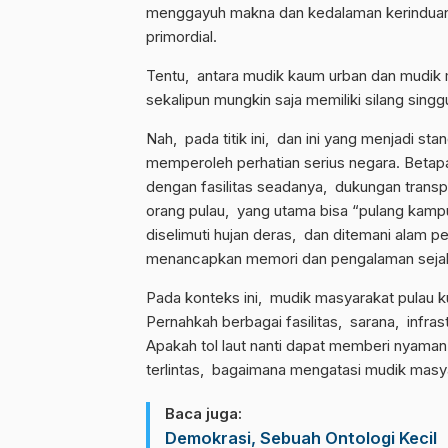
menggayuh makna dan kedalaman kerinduan
primordial.
Tentu, antara mudik kaum urban dan mudik 
sekalipun mungkin saja memiliki silang sin
Nah, pada titik ini, dan ini yang menjadi st
memperoleh perhatian serius negara. Betapa
dengan fasilitas seadanya, dukungan transp
orang pulau, yang utama bisa “pulang kampu
diselimuti hujan deras, dan ditemani alam pe
menancapkan memori dan pengalaman sejak
Pada konteks ini, mudik masyarakat pulau k
Pernahkah berbagai fasilitas, sarana, infra
Apakah tol laut nanti dapat memberi nyama
terlintas, bagaimana mengatasi mudik masy
Baca juga:
Demokrasi, Sebuah Ontologi Kecil