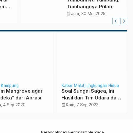
enik
lam
Tumbangnya Pulau
calendar_month
mi
Jum, 30 Mei 2025
 Kampung
Kabar Malut
Lingkungan Hidup
m Mangrove agar
Soal Sungai Sagea, Ini
deka” dari Abrasi
Hasil dari Tim Udara dan
Darat
calendar_month
, 4 Sep 2020
Kam, 7 Sep 2023
Beranda
Index Berita
Sample Page