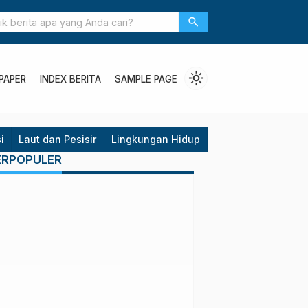
Siswa SD Belajar Buat Eco Enzyme
search
light_mode
PAPER
INDEX BERITA
SAMPLE PAGE
i
Laut dan Pesisir
Lingkungan Hidup
Opini
Politik
P
ERPOPULER