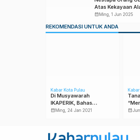
Dampak Antropog
Atas Kekayaan A
dan Proses
Berlimpah
calendar_month
Oseanografis Ala
Ming, 1 Jun 2025
REKOMENDASI UNTUK ANDA
al Wallacea
Kabar Kota Pulau
Kabar
an Cerita
Di Musyawarah
Tana
tuk Kehati di
IKAPERIK, Bahas
“Mer
tara
Perikanan Malut dan
calendar_month
calendar_month
 2025
Ming, 24 Jan 2021
Jum
Tantangan Era 4.0