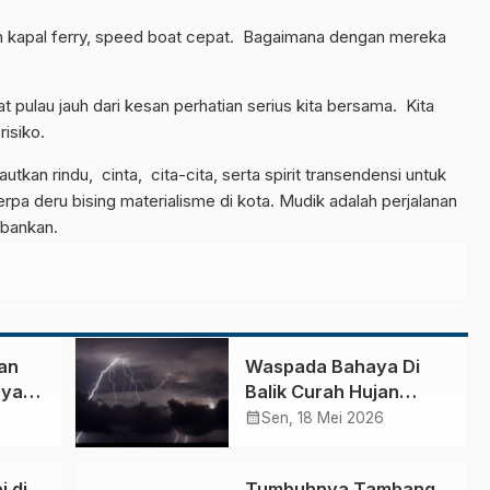
 kapal ferry, speed boat cepat. Bagaimana dengan mereka
 pulau jauh dari kesan perhatian serius kita bersama. Kita
isiko.
kan rindu, cinta, cita-cita, serta spirit transendensi untuk
rpa deru bising materialisme di kota. Mudik adalah perjalanan
rbankan.
ran
Waspada Bahaya Di
 yang
Balik Curah Hujan
 di
Ekstrim
calendar_month
Sen, 18 Mei 2026
uan
n
 di
Tumbuhnya Tambang,