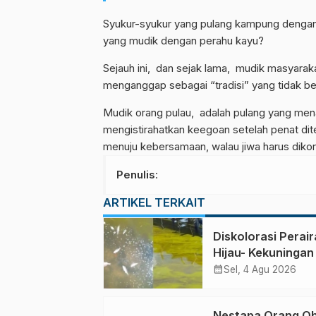
Syukur-syukur yang pulang kampung dengan
yang mudik dengan perahu kayu?
Sejauh ini, dan sejak lama, mudik masyarakat
menganggap sebagai “tradisi” yang tidak ber
Mudik orang pulau, adalah pulang yang menaut
mengistirahatkan keegoan setelah penat dite
menuju kebersamaan, walau jiwa harus diko
Penulis
:
ARTIKEL TERKAIT
Diskolorasi Perai
Hijau- Kekuningan
Berbau dan Iritatif
calendar_month
Sel, 4 Agu 2026
Pesisir Obi: Tinja
Ilmiah atas Dugaa
Nestapa Orang Obi