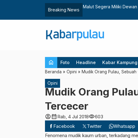
ekutif Nasional WALHI
Malut Segera Miliki Dewa
Breaking News
home
Foto
Headline
Kabar Kampung
Beranda
»
Opini
»
Mudik Orang Pulau, Sebuah
Opini
Mudik Orang Pulau
Tercecer
account_circle
calendar_month
visibility
Rab, 4 Jul 2018
603
Facebook
Twitter
Whatsapp
Fenomena mudik kaum urban, terkadang mem