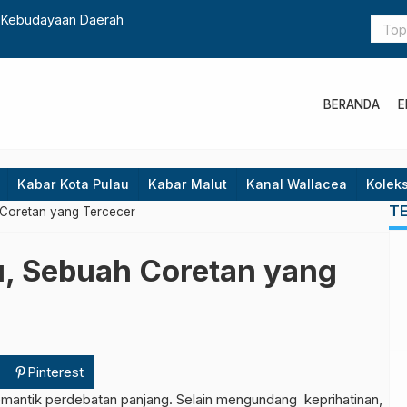
n Kebudayaan Daerah
Seriusnya 
BERANDA
E
Kabar Kota Pulau
Kabar Malut
Kanal Wallacea
Koleks
T
 Coretan yang Tercecer
, Sebuah Coretan yang
Pinterest
antik perdebatan panjang. Selain mengundang keprihatinan,