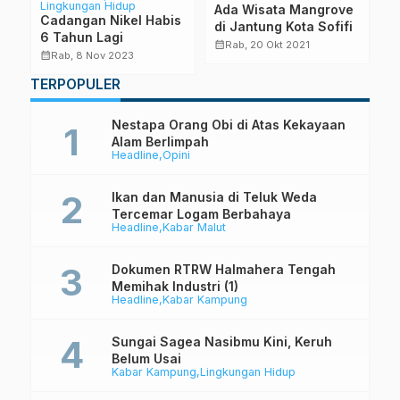
Lingkungan Hidup
Ada Wisata Mangrove
T
Cadangan Nikel Habis
u
di Jantung Kota Sofifi
M
6 Tahun Lagi
P
calendar_month
calendar_month
Rab, 20 Okt 2021
calendar_month
Rab, 8 Nov 2023
TERPOPULER
Nestapa Orang Obi di Atas Kekayaan
Alam Berlimpah
Headline
Opini
Ikan dan Manusia di Teluk Weda
Tercemar Logam Berbahaya
Headline
Kabar Malut
Dokumen RTRW Halmahera Tengah
Memihak Industri (1)
Headline
Kabar Kampung
Sungai Sagea Nasibmu Kini, Keruh
Belum Usai
Kabar Kampung
Lingkungan Hidup