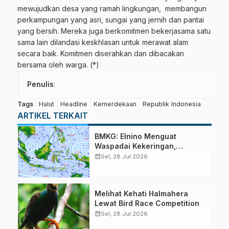
mewujudkan desa yang ramah lingkungan, membangun
perkampungan yang asri, sungai yang jernih dan pantai
yang bersih. Mereka juga berkomitmen bekerjasama satu
sama lain dilandasi keskhlasan untuk merawat alam
secara baik. Komitmen diserahkan dan dibacakan
bersama oleh warga. (*)
Penulis
:
Tags
Halut
Headline
Kemerdekaan
Republik Indonesia
ARTIKEL TERKAIT
BMKG: Elnino Menguat
Waspadai Kekeringan,
Karhutla dan Angin Kencang
calendar_month
Sel, 28 Jul 2026
Melihat Kehati Halmahera
Lewat Bird Race Competition
calendar_month
Sel, 28 Jul 2026