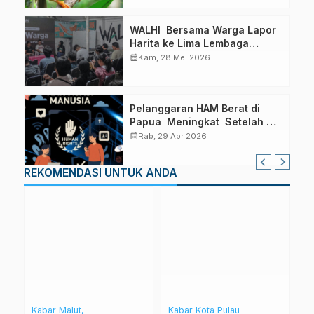
WALHI Bersama Warga Lapor
Harita ke Lima Lembaga
Negara
calendar_month
Kam, 28 Mei 2026
Pelanggaran HAM Berat di
Papua Meningkat Setelah
Indonesia Jadi Presiden
calendar_month
Rab, 29 Apr 2026
Dewan HAM PBB
REKOMENDASI UNTUK ANDA
Kabar Malut
Kabar Kota Pulau
Ka