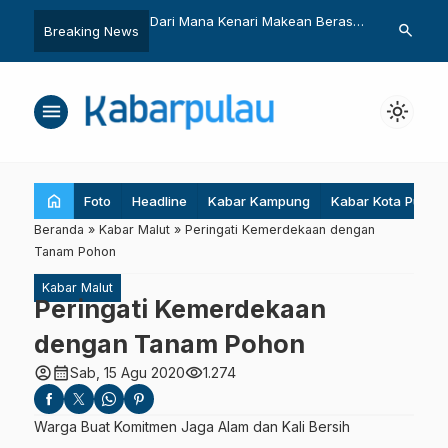
Kecil Digempur
Dari Mana Kenari Makean Berasal
Jumlah Pulau
search
Breaking News
an Sawit Tak Dibahas
?
Diperdebatk
menu
light_mode
home
Foto
Headline
Kabar Kampung
Kabar Kota Pulau
Beranda
»
Kabar Malut
»
Peringati Kemerdekaan dengan
Tanam Pohon
Kabar Malut
Peringati Kemerdekaan
dengan Tanam Pohon
account_circle
calendar_month
visibility
Sab, 15 Agu 2020
1.274
Warga Buat Komitmen Jaga Alam dan Kali Bersih