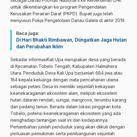
sebagai Danau Prioritas Nasional II ke Kementerian LHK
untuk dikembangkan ke program Pengendalian
Kerusakan Perairan Darat (PKPD). Bupati juga telah
menyusun Pokja Pengelolaan Danau Galela di akhir 2019.
Baca juga:
Di Hari Bhakti Rimbawan, Diingatkan Jaga Hutan
dan Perubahan Iklim
Sekadar informasiKali Upa merupakan desa yang berada
di Kecamatan Tobelo Tengah, Kabupaten Halmahera
Utara. Penduduk Desa Kali Upa berjumlah 684 jiwa atau
184 kepala keluarga dengan mata pencaharian utama
sebagai petani. Desa ini memiliki sejumlah kekayaan
keanekaragaman ekosistem alam, meliputi ekosistem
hutan dataran rendah, sungai, mangrove, terumbu karang
dan padang lamun. Berada dalam lokasi pinggiran kota
Tobelo, potensi keanekaragaman ekosistem yang ada
menghadapi tantangan saat ini dan kedepannya.
Pertambahan jumlah penduduk yang akan diikuti dengan
perluasan pemukiman serta pembangunan sejumlah