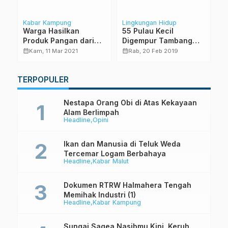
Kabar Kampung
Lingkungan Hidup
Ka
Warga Hasilkan
55 Pulau Kecil
R
Produk Pangan dari
Digempur Tambang
L
N
Sagu dan Enau
dan Sawit Tak Dibahas
calendar_month
calendar_month
calendar_month
Kam, 11 Mar 2021
Rab, 20 Feb 2019
Capres
TERPOPULER
Nestapa Orang Obi di Atas Kekayaan
Alam Berlimpah
Headline
Opini
Ikan dan Manusia di Teluk Weda
Tercemar Logam Berbahaya
Headline
Kabar Malut
Dokumen RTRW Halmahera Tengah
Memihak Industri (1)
Headline
Kabar Kampung
Sungai Sagea Nasibmu Kini, Keruh