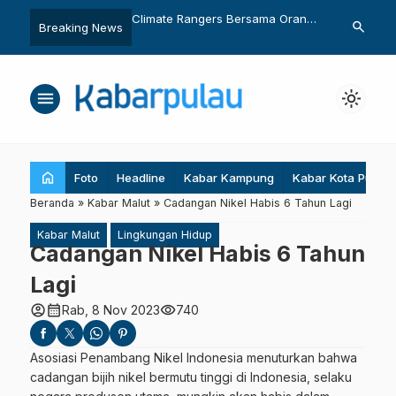
iset Scooping Nikel
Climate Rangers Bersama Orang
Pulihkan Eko
search
Breaking News
tric Vehicle (EV)
Muda Sedunia Serukan Hentikan
Covid-19 de
Energi Fosil
Mangrove
menu
light_mode
home
Foto
Headline
Kabar Kampung
Kabar Kota Pulau
Beranda
»
Kabar Malut
»
Cadangan Nikel Habis 6 Tahun Lagi
Kabar Malut
Lingkungan Hidup
Cadangan Nikel Habis 6 Tahun
Lagi
account_circle
calendar_month
visibility
Rab, 8 Nov 2023
740
Asosiasi Penambang Nikel Indonesia menuturkan bahwa
cadangan bijih nikel bermutu tinggi di Indonesia, selaku