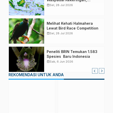
Karhutla dan Angin Kencang
calendar_month
Sel, 28 Jul 2026
Melihat Kehati Halmahera
Lewat Bird Race Competition
calendar_month
Sel, 28 Jul 2026
Peneliti BRIN Temukan 1.583
Spesies Baru Indonesia
calendar_month
Sab, 6 Jun 2026
REKOMENDASI UNTUK ANDA