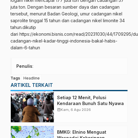
logam nikel mencapai 177 juta ton dengan cadangan 57
juta ton. Dengan besaran sumber daya dan cadangan
tersebut, menurut Badan Geologi, umur cadangan nikel
saprolite tinggal 15 tahun dan cadangan nikel limonite 34
tahun.dikutip
dari
https://ekonomi.bisnis.com/read/20231030/44/1709295/du
cadangan-nikel-kadar-tinggi-indonesia-bakal-habis-
dalam-6-tahun
Penulis
:
Tags
Headline
ARTIKEL TERKAIT
Setiap 12 Menit, Polusi
Kendaraan Bunuh Satu Nyawa
calendar_month
Kam, 6 Agu 2026
BMKG: Elnino Menguat
Waspadai Kekeringan,