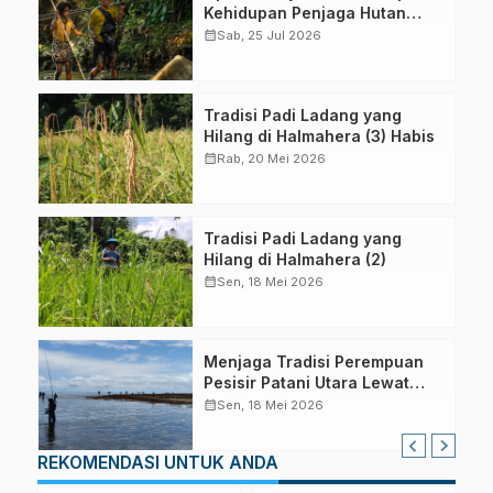
Kehidupan Penjaga Hutan
Halmahera
calendar_month
Sab, 25 Jul 2026
Tradisi Padi Ladang yang
Hilang di Halmahera (3) Habis
calendar_month
Rab, 20 Mei 2026
Tradisi Padi Ladang yang
Hilang di Halmahera (2)
calendar_month
Sen, 18 Mei 2026
Menjaga Tradisi Perempuan
Pesisir Patani Utara Lewat
Lomba VAUF
calendar_month
Sen, 18 Mei 2026
REKOMENDASI UNTUK ANDA