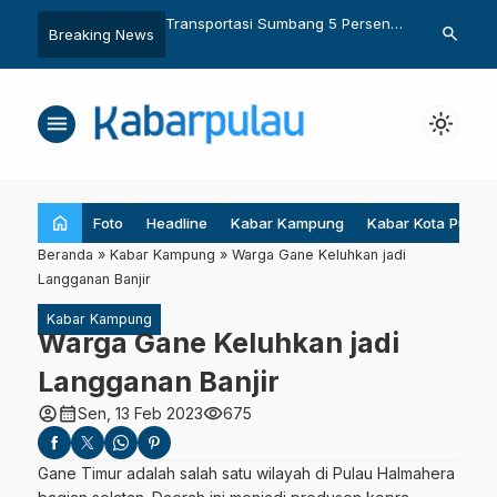
ibuan Kali Gempa
Transportasi Sumbang 5 Persen
Kuso Endemik
search
Breaking News
Malut
Emisi Karbon
Diburu untuk
menu
light_mode
home
Foto
Headline
Kabar Kampung
Kabar Kota Pulau
Beranda
»
Kabar Kampung
»
Warga Gane Keluhkan jadi
Langganan Banjir
Kabar Kampung
Warga Gane Keluhkan jadi
Langganan Banjir
account_circle
calendar_month
visibility
Sen, 13 Feb 2023
675
Gane Timur adalah salah satu wilayah di Pulau Halmahera