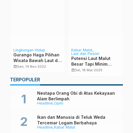
g
Lingkungan Hidup
Kabar Malut
Ka
Laut dan Pesisir
n
Gurango Haga Pilihan
K
Potensi Laut Malut
Wisata Bawah Laut di
P
Besar Tapi Minim
Sail Tidore 2022
calendar_month
calendar_month
Sen, 14 Nov 2022
Perhatian
calendar_month
Sel, 18 Mar 2025
TERPOPULER
Nestapa Orang Obi di Atas Kekayaan
Alam Berlimpah
Headline
Opini
Ikan dan Manusia di Teluk Weda
Tercemar Logam Berbahaya
Headline
Kabar Malut