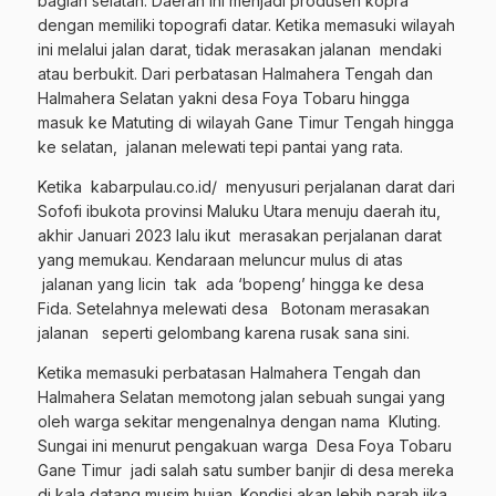
bagian selatan. Daerah ini menjadi produsen kopra
dengan memiliki topografi datar. Ketika memasuki wilayah
ini melalui jalan darat, tidak merasakan jalanan mendaki
atau berbukit. Dari perbatasan Halmahera Tengah dan
Halmahera Selatan yakni desa Foya Tobaru hingga
masuk ke Matuting di wilayah Gane Timur Tengah hingga
ke selatan, jalanan melewati tepi pantai yang rata.
Ketika kabarpulau.co.id/ menyusuri perjalanan darat dari
Sofofi ibukota provinsi Maluku Utara menuju daerah itu,
akhir Januari 2023 lalu ikut merasakan perjalanan darat
yang memukau. Kendaraan meluncur mulus di atas
jalanan yang licin tak ada ‘bopeng’ hingga ke desa
Fida. Setelahnya melewati desa Botonam merasakan
jalanan seperti gelombang karena rusak sana sini.
Ketika memasuki perbatasan Halmahera Tengah dan
Halmahera Selatan memotong jalan sebuah sungai yang
oleh warga sekitar mengenalnya dengan nama Kluting.
Sungai ini menurut pengakuan warga Desa Foya Tobaru
Gane Timur jadi salah satu sumber banjir di desa mereka
di kala datang musim hujan. Kondisi akan lebih parah jika