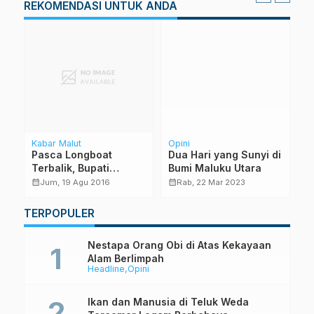
REKOMENDASI UNTUK ANDA
Kabar Malut
Opini
S
a
Pasca Longboat
Dua Hari yang Sunyi di
M
Terbalik, Bupati
Bumi Maluku Utara
K
Instruksikan PNS
B
calendar_month
calendar_month
calendar_month
Jum, 19 Agu 2016
Rab, 22 Mar 2023
Sumbang Pelampung
TERPOPULER
Nestapa Orang Obi di Atas Kekayaan
Alam Berlimpah
Headline
Opini
Ikan dan Manusia di Teluk Weda