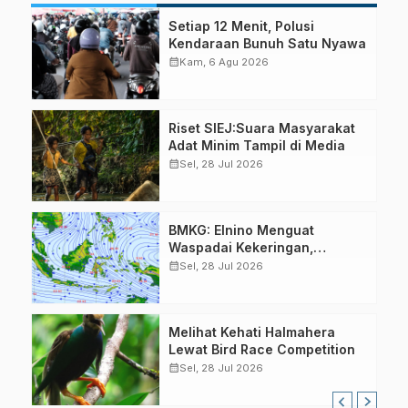
Setiap 12 Menit, Polusi
Kendaraan Bunuh Satu Nyawa
calendar_month
Kam, 6 Agu 2026
Riset SIEJ:Suara Masyarakat
Adat Minim Tampil di Media
calendar_month
Sel, 28 Jul 2026
BMKG: Elnino Menguat
Waspadai Kekeringan,
Karhutla dan Angin Kencang
calendar_month
Sel, 28 Jul 2026
Melihat Kehati Halmahera
Lewat Bird Race Competition
calendar_month
Sel, 28 Jul 2026