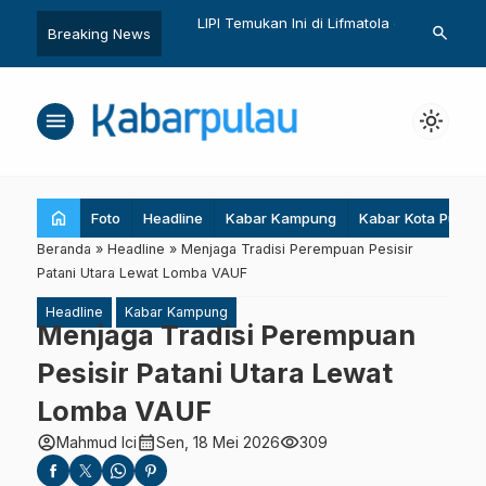
Redaksi
LIPI Temukan Ini di Lifmatola dan
“Super Blue 
search
Breaking News
…
.co.id Belajar
Selat Obi
Waspadai Ban
n Teknologi AI
menu
light_mode
home
Foto
Headline
Kabar Kampung
Kabar Kota Pulau
Beranda
»
Headline
»
Menjaga Tradisi Perempuan Pesisir
Patani Utara Lewat Lomba VAUF
Headline
Kabar Kampung
Menjaga Tradisi Perempuan
Pesisir Patani Utara Lewat
Lomba VAUF
account_circle
calendar_month
visibility
Mahmud Ici
Sen, 18 Mei 2026
309