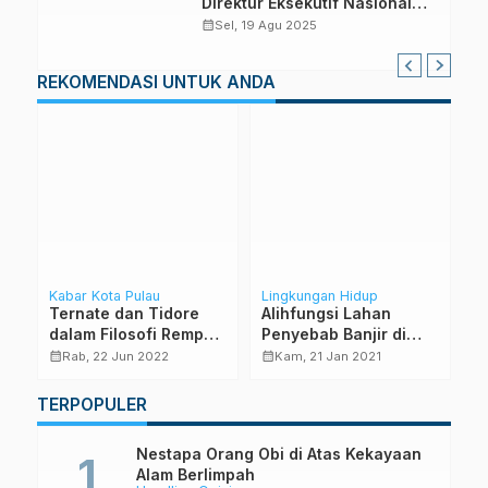
Direktur Eksekutif Nasional
WALHI
calendar_month
Sel, 19 Agu 2025
REKOMENDASI UNTUK ANDA
Kabar Kota Pulau
Lingkungan Hidup
La
Ternate dan Tidore
Alihfungsi Lahan
S
ni
dalam Filosofi Rempah
Penyebab Banjir di
M
Halmahera Utara?
calendar_month
calendar_month
calendar_month
Rab, 22 Jun 2022
Kam, 21 Jan 2021
TERPOPULER
Nestapa Orang Obi di Atas Kekayaan
Alam Berlimpah