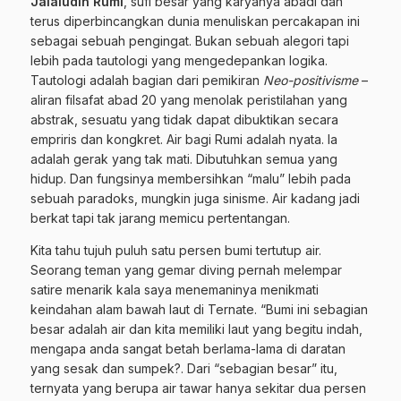
Jalaludin Rumi
, sufi besar yang karyanya abadi dan
terus diperbincangkan dunia menuliskan percakapan ini
sebagai sebuah pengingat. Bukan sebuah alegori tapi
lebih pada tautologi yang mengedepankan logika.
Tautologi adalah bagian dari pemikiran
Neo-positivisme
–
aliran filsafat abad 20 yang menolak peristilahan yang
abstrak, sesuatu yang tidak dapat dibuktikan secara
empriris dan kongkret. Air bagi Rumi adalah nyata. Ia
adalah gerak yang tak mati. Dibutuhkan semua yang
hidup. Dan fungsinya membersihkan “malu” lebih pada
sebuah paradoks, mungkin juga sinisme. Air kadang jadi
berkat tapi tak jarang memicu pertentangan.
Kita tahu tujuh puluh satu persen bumi tertutup air.
Seorang teman yang gemar diving pernah melempar
satire menarik kala saya menemaninya menikmati
keindahan alam bawah laut di Ternate. “Bumi ini sebagian
besar adalah air dan kita memiliki laut yang begitu indah,
mengapa anda sangat betah berlama-lama di daratan
yang sesak dan sumpek?. Dari “sebagian besar” itu,
ternyata yang berupa air tawar hanya sekitar dua persen