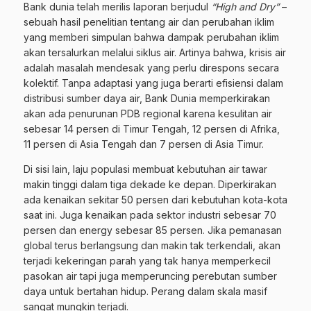
Bank dunia telah merilis laporan berjudul
“High and Dry”
–
sebuah hasil penelitian tentang air dan perubahan iklim
yang memberi simpulan bahwa dampak perubahan iklim
akan tersalurkan melalui siklus air. Artinya bahwa, krisis air
adalah masalah mendesak yang perlu direspons secara
kolektif. Tanpa adaptasi yang juga berarti efisiensi dalam
distribusi sumber daya air, Bank Dunia memperkirakan
akan ada penurunan PDB regional karena kesulitan air
sebesar 14 persen di Timur Tengah, 12 persen di Afrika,
11 persen di Asia Tengah dan 7 persen di Asia Timur.
Di sisi lain, laju populasi membuat kebutuhan air tawar
makin tinggi dalam tiga dekade ke depan. Diperkirakan
ada kenaikan sekitar 50 persen dari kebutuhan kota-kota
saat ini. Juga kenaikan pada sektor industri sebesar 70
persen dan energy sebesar 85 persen. Jika pemanasan
global terus berlangsung dan makin tak terkendali, akan
terjadi kekeringan parah yang tak hanya memperkecil
pasokan air tapi juga memperuncing perebutan sumber
daya untuk bertahan hidup. Perang dalam skala masif
sangat mungkin terjadi.