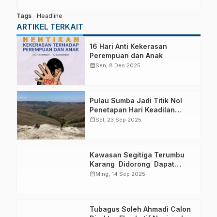
Tags
Headline
ARTIKEL TERKAIT
16 Hari Anti Kekerasan
Perempuan dan Anak
calendar_month
Sen, 8 Des 2025
Pulau Sumba Jadi Titik Nol
Penetapan Hari Keadilan
Ekologi Dunia
calendar_month
Sel, 23 Sep 2025
Kawasan Segitiga Terumbu
Karang Didorong Dapat
Pendanaan Berkelanjutan
calendar_month
Ming, 14 Sep 2025
Tubagus Soleh Ahmadi Calon