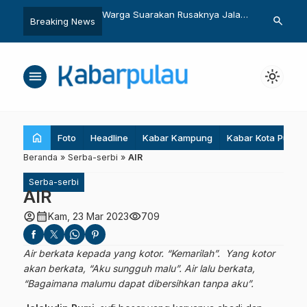
ermain di Pilkada
Warga Suarakan Rusaknya Jalan
Doho-doho 
search
Breaking News
ara?
Obi
menu
light_mode
home
Foto
Headline
Kabar Kampung
Kabar Kota Pulau
Beranda
»
Serba-serbi
»
AIR
Serba-serbi
AIR
account_circle
calendar_month
visibility
Kam, 23 Mar 2023
709
Air berkata kepada yang kotor. “Kemarilah”. Yang kotor
akan berkata, “Aku sungguh malu”. Air lalu berkata,
“Bagaimana malumu dapat dibersihkan tanpa aku”.