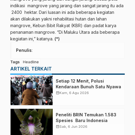
indikasi mangrove yang jarang dan sangat jarang itu ada
2400 hektar. Dari luasan ini ada beberapa kegiatan
akan dilakukan yakni rehabilitasi hutan dan lahan
mangrove, Kebun Bibit Rakyat (KBR) dan padat karya
penanaman mangrove. “Di Maluku Utara ada beberapa
kegiatan ini,” katanya.
(*)
Penulis
:
Tags
Headline
ARTIKEL TERKAIT
Setiap 12 Menit, Polusi
Kendaraan Bunuh Satu Nyawa
calendar_month
Kam, 6 Agu 2026
Peneliti BRIN Temukan 1.583
Spesies Baru Indonesia
calendar_month
Sab, 6 Jun 2026