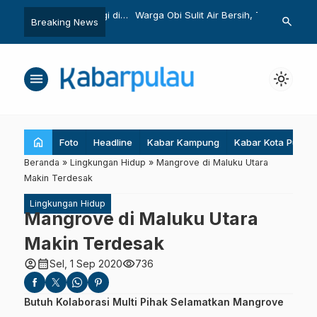
an TSL Dilindungi di
Warga Obi Sulit Air Bersih, Tagih
Daya Dukung
search
Breaking News
enurun
Janji Bupati
Terlampaui,
Dibatasi
menu
light_mode
home
Foto
Headline
Kabar Kampung
Kabar Kota Pulau
Beranda
»
Lingkungan Hidup
»
Mangrove di Maluku Utara
Makin Terdesak
Lingkungan Hidup
Mangrove di Maluku Utara
Makin Terdesak
account_circle
calendar_month
visibility
Sel, 1 Sep 2020
736
Butuh Kolaborasi Multi Pihak Selamatkan Mangrove