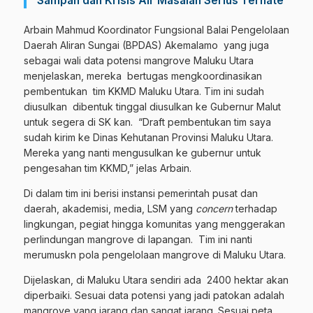
Sampah dan Krisis Air Masalah Serius Ternate
Arbain Mahmud Koordinator Fungsional Balai Pengelolaan
Daerah Aliran Sungai (BPDAS) Akemalamo yang juga
sebagai wali data potensi mangrove Maluku Utara
menjelaskan, mereka bertugas mengkoordinasikan
pembentukan tim KKMD Maluku Utara. Tim ini sudah
diusulkan dibentuk tinggal diusulkan ke Gubernur Malut
untuk segera di SK kan. “Draft pembentukan tim saya
sudah kirim ke Dinas Kehutanan Provinsi Maluku Utara.
Mereka yang nanti mengusulkan ke gubernur untuk
pengesahan tim KKMD,” jelas Arbain.
Di dalam tim ini berisi instansi pemerintah pusat dan
daerah, akademisi, media, LSM yang
concern
terhadap
lingkungan, pegiat hingga komunitas yang menggerakan
perlindungan mangrove di lapangan. Tim ini nanti
merumuskn pola pengelolaan mangrove di Maluku Utara.
Dijelaskan, di Maluku Utara sendiri ada 2400 hektar akan
diperbaiki. Sesuai data potensi yang jadi patokan adalah
mangrove yang jarang dan sangat jarang. Sesuai peta