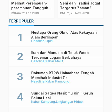
Melihat Perempuan-
Seni dan Tradisi Togal
P
perempuan Tangguh
Tergerus Zaman?
A
Pulau Kolorai
E
calendar_month
calendar_month
calendar_month
Kam, 21 Feb 2019
Jum, 20 Nov 2020
TERPOPULER
Nestapa Orang Obi di Atas Kekayaan
Alam Berlimpah
Headline
Opini
Ikan dan Manusia di Teluk Weda
Tercemar Logam Berbahaya
Headline
Kabar Malut
Dokumen RTRW Halmahera Tengah
Memihak Industri (1)
Headline
Kabar Kampung
Sungai Sagea Nasibmu Kini, Keruh
Belum Usai
Kabar Kampung
Lingkungan Hidup