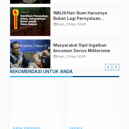
WALHI:Hari Bumi Harusnya
Bukan Lagi Pernyataan
Normatif dan Komitmen
calendar_month
Kam, 23 Apr 2026
Kosong
Masyarakat Sipil Ingatkan
Ancaman Serius Militerisme
calendar_month
Kam, 23 Apr 2026
REKOMENDASI UNTUK ANDA
Kabar Kampung
Sastera
L