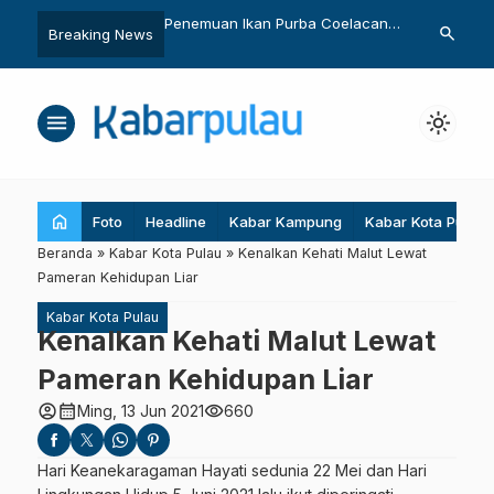
Penemuan Ikan Purba Coelacanth
Widi, Sepotong S
search
Breaking News
an Laut Sumber
Hidup Pertama di Perairan Maluku
Giman
Utara
menu
light_mode
home
Foto
Headline
Kabar Kampung
Kabar Kota Pulau
Beranda
»
Kabar Kota Pulau
»
Kenalkan Kehati Malut Lewat
Pameran Kehidupan Liar
Kabar Kota Pulau
Kenalkan Kehati Malut Lewat
Pameran Kehidupan Liar
account_circle
calendar_month
visibility
Ming, 13 Jun 2021
660
Hari Keanekaragaman Hayati sedunia 22 Mei dan Hari