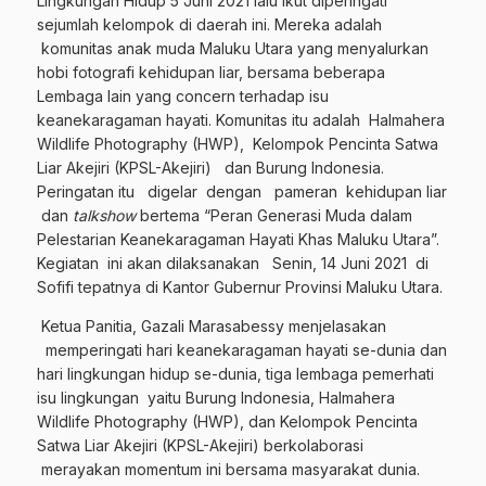
Lingkungan Hidup 5 Juni 2021 lalu ikut diperingati
sejumlah kelompok di daerah ini. Mereka adalah
komunitas anak muda Maluku Utara yang menyalurkan
hobi fotografi kehidupan liar, bersama beberapa
Lembaga lain yang concern terhadap isu
keanekaragaman hayati. Komunitas itu adalah Halmahera
Wildlife Photography (HWP), Kelompok Pencinta Satwa
Liar Akejiri (KPSL-Akejiri) dan Burung Indonesia.
Peringatan itu digelar dengan pameran kehidupan liar
dan
talkshow
bertema “Peran Generasi Muda dalam
Pelestarian Keanekaragaman Hayati Khas Maluku Utara”.
Kegiatan ini akan dilaksanakan Senin, 14 Juni 2021 di
Sofifi tepatnya di Kantor Gubernur Provinsi Maluku Utara.
Ketua Panitia, Gazali Marasabessy menjelasakan
memperingati hari keanekaragaman hayati se-dunia dan
hari lingkungan hidup se-dunia, tiga lembaga pemerhati
isu lingkungan yaitu Burung Indonesia, Halmahera
Wildlife Photography (HWP), dan Kelompok Pencinta
Satwa Liar Akejiri (KPSL-Akejiri) berkolaborasi
merayakan momentum ini bersama masyarakat dunia.