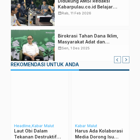
Didukung AMSI Redaksi
Kabarpulau.co.id Belajar
Manfaatkan Teknologi AI
calendar_month
Rab, 11 Feb 2026
Birokrasi Tahan Dana Iklim,
Masyarakat Adat dan
Kampong Hanya Terima
calendar_month
Sen, 1 Des 2025
Sekira 10 Persen
REKOMENDASI UNTUK ANDA
Headline
Kabar Malut
Kabar Malut
L
Laut Obi Dalam
Harus Ada Kolaborasi
E
Tekanan Destruktif
Media Dorong Isu
B