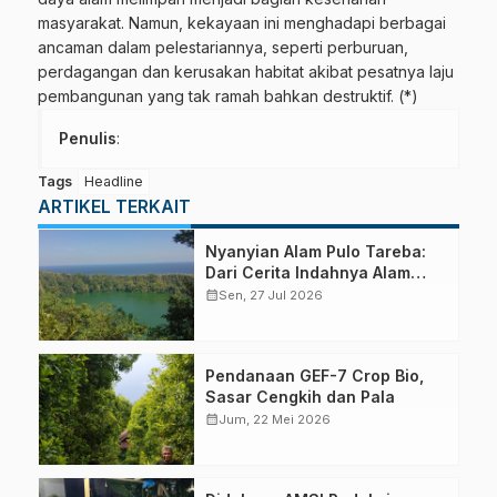
masyarakat. Namun, kekayaan ini menghadapi berbagai
ancaman dalam pelestariannya, seperti perburuan,
perdagangan dan kerusakan habitat akibat pesatnya laju
pembangunan yang tak ramah bahkan destruktif. (*)
Penulis
:
Tags
Headline
ARTIKEL TERKAIT
Nyanyian Alam Pulo Tareba:
Dari Cerita Indahnya Alam
hingga Marak Perburuan
calendar_month
Sen, 27 Jul 2026
Satwa Liar
Pendanaan GEF-7 Crop Bio,
Sasar Cengkih dan Pala
calendar_month
Jum, 22 Mei 2026