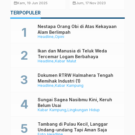
Fishing dan Tambang?
Lingkungan
K
calendar_month
calendar_month
calendar_month
Kam, 19 Jun 2025
Jum, 17 Nov 2023
TERPOPULER
Nestapa Orang Obi di Atas Kekayaan
Alam Berlimpah
Headline
Opini
Ikan dan Manusia di Teluk Weda
Tercemar Logam Berbahaya
Headline
Kabar Malut
Dokumen RTRW Halmahera Tengah
Memihak Industri (1)
Headline
Kabar Kampung
Sungai Sagea Nasibmu Kini, Keruh
Belum Usai
Kabar Kampung
Lingkungan Hidup
Tambang di Pulau Kecil, Langgar
Undang-undang Tapi Aman Saja
Foto
Headline