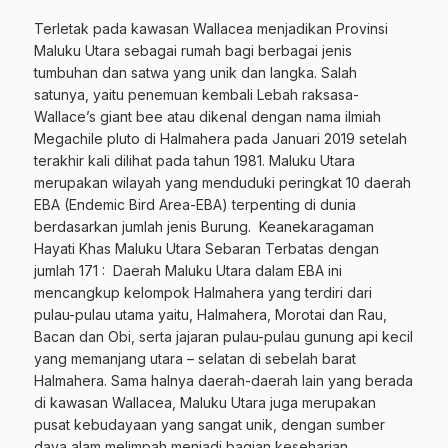
Terletak pada kawasan Wallacea menjadikan Provinsi
Maluku Utara sebagai rumah bagi berbagai jenis
tumbuhan dan satwa yang unik dan langka. Salah
satunya, yaitu penemuan kembali Lebah raksasa-
Wallace’s giant bee atau dikenal dengan nama ilmiah
Megachile pluto di Halmahera pada Januari 2019 setelah
terakhir kali dilihat pada tahun 1981. Maluku Utara
merupakan wilayah yang menduduki peringkat 10 daerah
EBA (Endemic Bird Area-EBA) terpenting di dunia
berdasarkan jumlah jenis Burung. Keanekaragaman
Hayati Khas Maluku Utara Sebaran Terbatas dengan
jumlah 171 : Daerah Maluku Utara dalam EBA ini
mencangkup kelompok Halmahera yang terdiri dari
pulau-pulau utama yaitu, Halmahera, Morotai dan Rau,
Bacan dan Obi, serta jajaran pulau-pulau gunung api kecil
yang memanjang utara – selatan di sebelah barat
Halmahera. Sama halnya daerah-daerah lain yang berada
di kawasan Wallacea, Maluku Utara juga merupakan
pusat kebudayaan yang sangat unik, dengan sumber
daya alam melimpah menjadi bagian keseharian