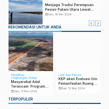
Menjaga Tradisi Perempuan
Pesisir Patani Utara Lewat
Lomba VAUF
calendar_month
Sen, 18 Mei 2026
REKOMENDASI UNTUK ANDA
Headline
Laut dan Pesisir
Ka
Lingkungan Hidup
KKP akan Evaluasi Izin
F
Masyarakat Adat
Pemanfaatan Ruang
A
Terancam Program
Laut
D
calendar_month
calendar_month
Rab, 13 Mar 2024
Biofuel
calendar_month
Sen, 17 Nov 2025
TERPOPULER