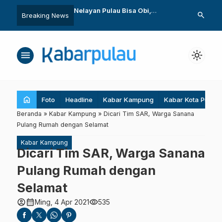
n Pulau Bisa Obi,
Indonesia Petakan Kembali
Cerita Anak Muda To
search
Breaking News
gi SIPR
Mangrove untuk Karbon Biru
Tidore Pe
menu
light_mode
home
Foto
Headline
Kabar Kampung
Kabar Kota Pulau
Beranda
»
Kabar Kampung
»
Dicari Tim SAR, Warga Sanana
Pulang Rumah dengan Selamat
Kabar Kampung
Dicari Tim SAR, Warga Sanana
Pulang Rumah dengan
Selamat
account_circle
calendar_month
visibility
Ming, 4 Apr 2021
535