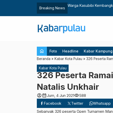
 Perikanan Lemah
Warga Kasubibi Kembangk
Breaking News
home
Foto
Headline
Kabar Kampung
Beranda
»
Kabar Kota Pulau
»
326 Peserta Ram
Kabar Kota Pulau
326 Peserta Rama
Natalis Unkhair
account_circle
calendar_month
visibility
Jum, 4 Jun 2021
588
Facebook
Twitter
Whatsapp
Sebanyak 326 peserta Open Turnamen Manc