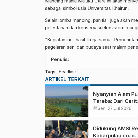
Mancing mania Maluku Utara ini akan menyed
sebagai simbol usia Universitas Khairun.
Selain lomba mancing, panitia juga akan m
pelestarian dan konservasi ekosistem mang
“Kegiatan ini hasil kerja sama Pemerin
pagelaran seni dan budaya saat malam pene
Penulis
:
Tags
Headline
ARTIKEL TERKAIT
Nyanyian Alam Pu
Tareba: Dari Cerit
Indahnya Alam hi
calendar_month
Sen, 27 Jul 2026
Marak Perburuan
Satwa Liar
Didukung AMSI Redaksi
Kabarpulau.co.id