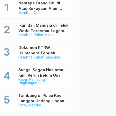
Nestapa Orang Obi di
Atas Kekayaan Alam
Headline
Opini
Berlimpah
Ikan dan Manusia di Teluk
Weda Tercemar Logam
Headline
Kabar Malut
Berbahaya
Dokumen RTRW
Halmahera Tengah
Headline
Kabar Kampung
Memihak Industri (1)
Sungai Sagea Nasibmu
Kini, Keruh Belum Usai
Kabar Kampung
Lingkungan Hidup
Tambang di Pulau Kecil,
Langgar Undang-undang
Foto
Headline
Tapi Aman Saja