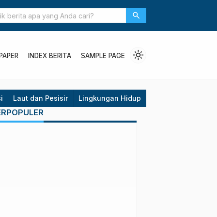
Akademisi: Ancaman Ekosistem Halmahera Serius
search
light_mode
PAPER
INDEX BERITA
SAMPLE PAGE
i
Laut dan Pesisir
Lingkungan Hidup
Opini
Politik
P
ERPOPULER