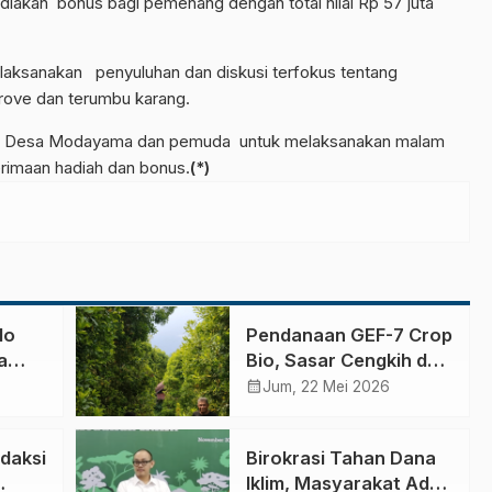
iakan bonus bagi pemenang dengan total nilai Rp 57 juta
elaksanakan penyuluhan dan diskusi terfokus tentang
rove dan terumbu karang.
tah Desa Modayama dan pemuda untuk melaksanakan malam
rimaan hadiah dan bonus.
(*)
lo
Pendanaan GEF-7 Crop
a
Bio, Sasar Cengkih dan
ngga
Pala
calendar_month
Jum, 22 Mei 2026
Birokrasi Tahan Dana
Iklim, Masyarakat Adat