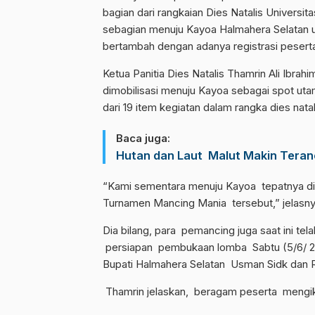
bagian dari rangkaian Dies Natalis Universita
sebagian menuju Kayoa Halmahera Selatan 
bertambah dengan adanya registrasi peserta
Ketua Panitia Dies Natalis Thamrin Ali Ibrah
dimobilisasi menuju Kayoa sebagai spot uta
dari 19 item kegiatan dalam rangka dies nata
Baca juga:
Hutan dan Laut Malut Makin Tera
“Kami sementara menuju Kayoa tepatnya di
Turnamen Mancing Mania tersebut,” jelasnya
Dia bilang, para pemancing juga saat ini tel
persiapan pembukaan lomba Sabtu (5/6/ 202
Bupati Halmahera Selatan Usman Sidk dan R
Thamrin jelaskan, beragam peserta mengikut