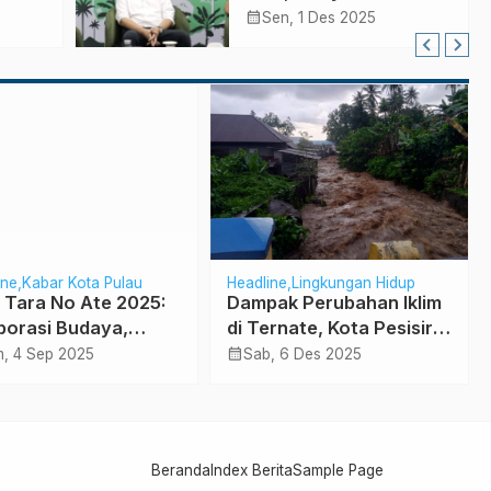
an
dan Kampong Hanya
calendar_month
Sen, 1 Des 2025
Terima Sekira 10
Persen
ine
Kabar Kota Pulau
Headline
Lingkungan Hidup
 Tara No Ate 2025:
Dampak Perubahan Iklim
borasi Budaya,
di Ternate, Kota Pesisir
asi dan Kampanye
dan Pulau Kecil (Habis)
calendar_month
, 4 Sep 2025
Sab, 6 Des 2025
kungan
Beranda
Index Berita
Sample Page