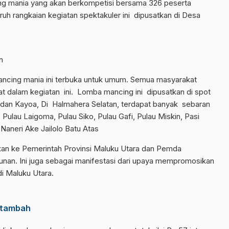
ing mania yang akan berkompetisi bersama 326 peserta
uruh rangkaian kegiatan spektakuler ini dipusatkan di Desa
n
ncing mania ini terbuka untuk umum. Semua masyarakat
ibat dalam kegiatan ini. Lomba mancing ini dipusatkan di spot
dan Kayoa, Di Halmahera Selatan, terdapat banyak sebaran
Pulau Laigoma, Pulau Siko, Pulau Gafi, Pulau Miskin, Pasi
 Naneri Ake Jailolo Batu Atas
ikan ke Pemerintah Provinsi Maluku Utara dan Pemda
unan. Ini juga sebagai manifestasi dari upaya mempromosikan
di Maluku Utara.
rtambah