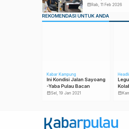
Belajar Manfaatk
calendar_month
Rab, 11 Feb 2026
Teknologi AI
REKOMENDASI UNTUK ANDA
gkungan Hidup
Kabar Kampung
Headl
Ini Kondisi Jalan Sayoang
Legu
2025: Berantas
-Yaba Pulau Bacan
Kola
Titik Nadir,
Eduk
calendar_month
calendar_month
Sel, 19 Jan 2021
Kam
n dan Warga
 2025
Ling
an