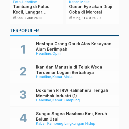
Foto
Headline
Kabar Malut
La
L
Tambang di Pulau
Ocean Eye akan Diuji
J
Kecil, Langgar
Coba di Morotai
I
Undang-undang Tapi
calendar_month
calendar_month
Sab, 7 Jun 2025
Ming, 11 Okt 2020
W
calendar_month
Aman Saja
M
TERPOPULER
d
Nestapa Orang Obi di Atas Kekayaan
Alam Berlimpah
Headline
Opini
Ikan dan Manusia di Teluk Weda
Tercemar Logam Berbahaya
Headline
Kabar Malut
Dokumen RTRW Halmahera Tengah
Memihak Industri (1)
Headline
Kabar Kampung
Sungai Sagea Nasibmu Kini, Keruh
Belum Usai
Kabar Kampung
Lingkungan Hidup