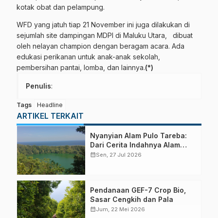
kotak obat dan pelampung.
WFD yang jatuh tiap 21 November ini juga dilakukan di
sejumlah site dampingan MDPI di Maluku Utara, dibuat
oleh nelayan champion dengan beragam acara. Ada
edukasi perikanan untuk anak-anak sekolah,
pembersihan pantai, lomba, dan lainnya.
(*)
Penulis
:
Tags
Headline
ARTIKEL TERKAIT
Nyanyian Alam Pulo Tareba:
Dari Cerita Indahnya Alam
hingga Marak Perburuan
calendar_month
Sen, 27 Jul 2026
Satwa Liar
Pendanaan GEF-7 Crop Bio,
Sasar Cengkih dan Pala
calendar_month
Jum, 22 Mei 2026