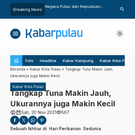
y Abadikan Jejak
Negara Pulau dan Kepulauan
BMKG: Waspa
search
Breaking News
 Penjaga Hutan
akan Gelar Kongres
dan Gelomb
a
menu
light_mode
home
Foto
Headline
Kabar Kampung
Kabar Kota Pulau
Beranda
»
Kabar Kota Pulau
»
Tangkap Tuna Makin Jauh,
Ukurannya juga Makin Kecil
Kabar Kota Pulau
Tangkap Tuna Makin Jauh,
Ukurannya juga Makin Kecil
account_circle
calendar_month
visibility
Sab, 20 Nov 2021
567
Sebuah Ikhtiar di Hari Perikanan Sedunia