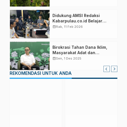
Didukung AMSI Redaksi
Kabarpulau.co.id Belajar
Manfaatkan Teknologi AI
calendar_month
Rab, 11 Feb 2026
Birokrasi Tahan Dana Iklim,
Masyarakat Adat dan
Kampong Hanya Terima
calendar_month
Sen, 1 Des 2025
Sekira 10 Persen
REKOMENDASI UNTUK ANDA