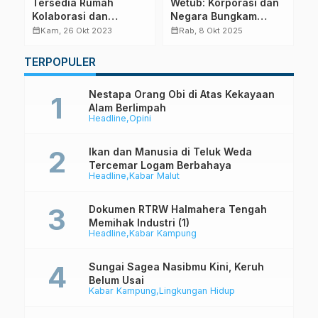
Tersedia Rumah
Wetub: Korporasi dan
S
Kolaborasi dan
Negara Bungkam
B
Konsultasi Iklim
Suara Kritis Warga
E
calendar_month
calendar_month
calendar_month
Kam, 26 Okt 2023
Rab, 8 Okt 2025
Adat
TERPOPULER
Nestapa Orang Obi di Atas Kekayaan
Alam Berlimpah
Headline
Opini
Ikan dan Manusia di Teluk Weda
Tercemar Logam Berbahaya
Headline
Kabar Malut
Dokumen RTRW Halmahera Tengah
Memihak Industri (1)
Headline
Kabar Kampung
Sungai Sagea Nasibmu Kini, Keruh
Belum Usai
Kabar Kampung
Lingkungan Hidup