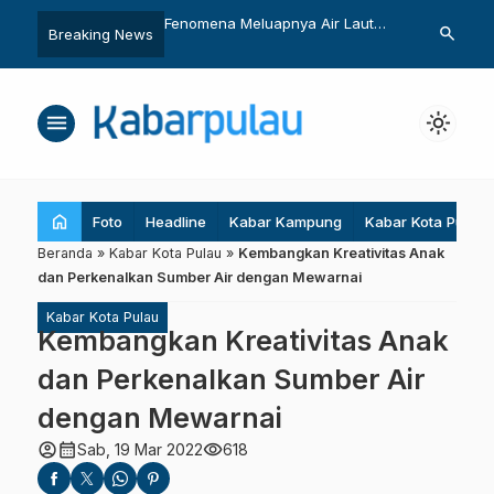
hera
Fenomena Meluapnya Air Laut
Buat Minyak Kelapa Kampo
search
Breaking News
hingga Daratan
Lawan Ketergantungan
menu
light_mode
home
Foto
Headline
Kabar Kampung
Kabar Kota Pulau
Beranda
»
Kabar Kota Pulau
»
Kembangkan Kreativitas Anak
dan Perkenalkan Sumber Air dengan Mewarnai
Kabar Kota Pulau
Kembangkan Kreativitas Anak
dan Perkenalkan Sumber Air
dengan Mewarnai
account_circle
calendar_month
visibility
Sab, 19 Mar 2022
618