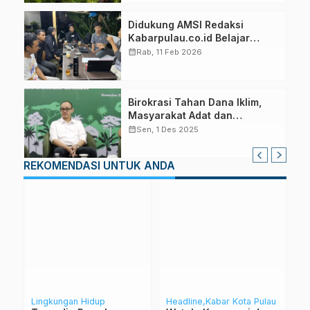
Didukung AMSI Redaksi
Kabarpulau.co.id Belajar
Manfaatkan Teknologi AI
calendar_month
Rab, 11 Feb 2026
Birokrasi Tahan Dana Iklim,
Masyarakat Adat dan
Kampong Hanya Terima
calendar_month
Sen, 1 Des 2025
Sekira 10 Persen
REKOMENDASI UNTUK ANDA
Lingkungan Hidup
Headline
Kabar Kota Pulau
H