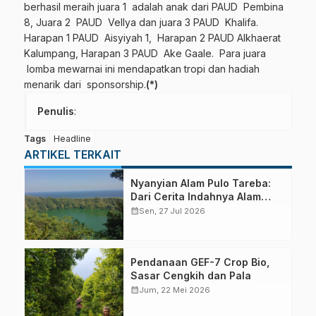
berhasil meraih juara 1 adalah anak dari PAUD Pembina
8, Juara 2 PAUD Vellya dan juara 3 PAUD Khalifa.
Harapan 1 PAUD Aisyiyah 1, Harapan 2 PAUD Alkhaerat
Kalumpang, Harapan 3 PAUD Ake Gaale. Para juara
lomba mewarnai ini mendapatkan tropi dan hadiah
menarik dari sponsorship.
(*)
Penulis
:
Tags
Headline
ARTIKEL TERKAIT
Nyanyian Alam Pulo Tareba:
Dari Cerita Indahnya Alam
hingga Marak Perburuan
calendar_month
Sen, 27 Jul 2026
Satwa Liar
Pendanaan GEF-7 Crop Bio,
Sasar Cengkih dan Pala
calendar_month
Jum, 22 Mei 2026