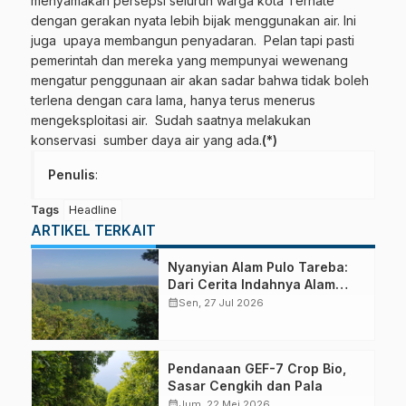
menyamakan persepsi seluruh warga kota Ternate
dengan gerakan nyata lebih bijak menggunakan air. Ini
juga upaya membangun penyadaran. Pelan tapi pasti
pemerintah dan mereka yang mempunyai wewenang
mengatur penggunaan air akan sadar bahwa tidak boleh
terlena dengan cara lama, hanya terus menerus
mengeksploitasi air. Sudah saatnya melakukan
konservasi sumber daya air yang ada.
(*)
Penulis
:
Tags
Headline
ARTIKEL TERKAIT
Nyanyian Alam Pulo Tareba:
Dari Cerita Indahnya Alam
hingga Marak Perburuan
calendar_month
Sen, 27 Jul 2026
Satwa Liar
Pendanaan GEF-7 Crop Bio,
Sasar Cengkih dan Pala
calendar_month
Jum, 22 Mei 2026