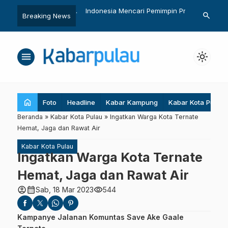
ai Dalam, Penjaga
Indonesia Mencari Pemimpin Pro
Tiga Inovator
search
Breaking News
…
almahera yang Terusik
Lingkungan
Penghargaan
menu
light_mode
home
Foto
Headline
Kabar Kampung
Kabar Kota Pulau
Beranda
»
Kabar Kota Pulau
»
Ingatkan Warga Kota Ternate
Hemat, Jaga dan Rawat Air
Kabar Kota Pulau
Ingatkan Warga Kota Ternate
Hemat, Jaga dan Rawat Air
account_circle
calendar_month
visibility
Sab, 18 Mar 2023
544
Kampanye Jalanan Komuntas Save Ake Gaale