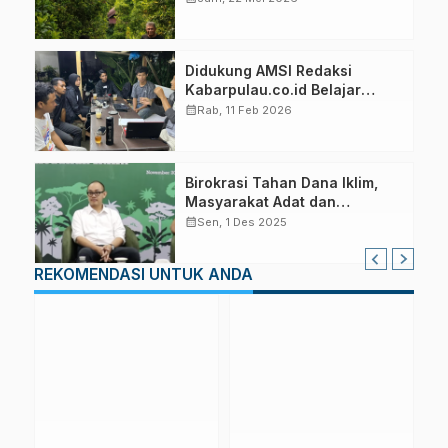
Didukung AMSI Redaksi
Kabarpulau.co.id Belajar
Manfaatkan Teknologi AI
calendar_month
Rab, 11 Feb 2026
Birokrasi Tahan Dana Iklim,
Masyarakat Adat dan
Kampong Hanya Terima
calendar_month
Sen, 1 Des 2025
Sekira 10 Persen
REKOMENDASI UNTUK ANDA