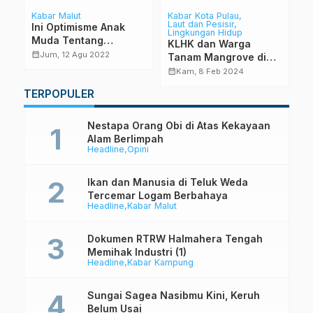
Kabar Malut
Kabar Kota Pulau
H
Laut dan Pesisir
Ini Optimisme Anak
T
Lingkungan Hidup
Muda Tentang
y
KLHK dan Warga
,
Indonesia
H
calendar_month
calendar_month
Jum, 12 Agu 2022
Tanam Mangrove di
Desa Toseho Tidore
calendar_month
Kam, 8 Feb 2024
Kepulauan
TERPOPULER
Nestapa Orang Obi di Atas Kekayaan
Alam Berlimpah
Headline
Opini
Ikan dan Manusia di Teluk Weda
Tercemar Logam Berbahaya
Headline
Kabar Malut
Dokumen RTRW Halmahera Tengah
Memihak Industri (1)
Headline
Kabar Kampung
Sungai Sagea Nasibmu Kini, Keruh
Belum Usai