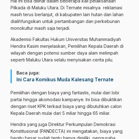
Hal ini bisa dilihat dalam beberapa kali pelaksanaan
Pilkada di Maluku Utara. Di Ternate misalnya reklamasi
masih terus berlanjut, di kabupaten lain hutan dan lahan
dialihfungsikan untuk pertambangan dan perkebunan
monokultur masih saja terjadi.
Akademisi Fakultas Hukum Universitas Muhammadiyah
Hendra Kasim menjelaskan, Pemilihan Kepala Daerah di
wilayah dengan potensi sumber daya alam melimpah
seperti Maluku Utara selalu menyisakan cerita pilu.
Baca juga:
Ini Cara Komikus Muda Kalesang Ternate
Pemilihan dengan biaya yang fantastis, mulai dari lobi
partai hingga akomodasi kampanye. Ini bisa dibuktikan
dengan riset KPK terkaut biaya yang dibutuhkan calon
Kepala Daerah mulai dari 5 miliar hingga 65 miliar.
Hendra yang juga Direktur Perkumpulan Demokrasi
Konstitusional (PANDECTA) ini mengatakan, biaya yang
begitu besar sudah tentu hanya dimiliki pengusaha.