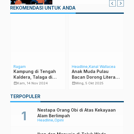
REKOMENDASI UNTUK ANDA
Ragam
Headline
Kanal Wallacea
S
Kampung di Tengah
Anak Muda Pulau
G
is
Kaldera, Talaga di
Bacan Dorong Literasi,
K
Tidore dan Aogashima
Konservasi dan
T
calendar_month
calendar_month
calendar_month
Kam, 14 Nov 2024
Ming, 5 Okt 2025
di Jepang
Ekonomi
TERPOPULER
Nestapa Orang Obi di Atas Kekayaan
Alam Berlimpah
Headline
Opini