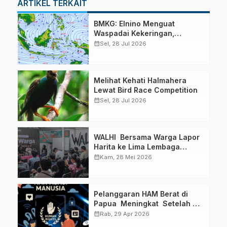
ARTIKEL TERKAIT
BMKG: Elnino Menguat
Waspadai Kekeringan,
Karhutla dan Angin Kencang
calendar_month
Sel, 28 Jul 2026
Melihat Kehati Halmahera
Lewat Bird Race Competition
calendar_month
Sel, 28 Jul 2026
WALHI Bersama Warga Lapor
Harita ke Lima Lembaga
Negara
calendar_month
Kam, 28 Mei 2026
Pelanggaran HAM Berat di
Papua Meningkat Setelah
Indonesia Jadi Presiden
calendar_month
Rab, 29 Apr 2026
Dewan HAM PBB