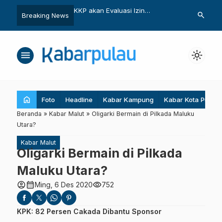
 Hutan di Obi Cukup
KKP akan Evaluasi Izin
Ini Rekomendasi 
search
Breaking News
Pemanfaatan Ruang Laut
Selamatkan P
menu
light_mode
home
Foto
Headline
Kabar Kampung
Kabar Kota Pulau
Beranda
»
Kabar Malut
»
Oligarki Bermain di Pilkada Maluku
Utara?
Kabar Malut
Oligarki Bermain di Pilkada
Maluku Utara?
account_circle
calendar_month
visibility
Ming, 6 Des 2020
752
KPK: 82 Persen Cakada Dibantu Sponsor