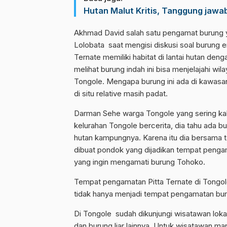
Hutan Malut Kritis, Tanggung jaw
Akhmad David salah satu pengamat burung y
Lolobata saat mengisi diskusi soal burung 
Ternate memiliki habitat di lantai hutan de
melihat burung indah ini bisa menjelajahi 
Tongole. Mengapa burung ini ada di kawasan h
di situ relative masih padat.
Darman Sehe warga Tongole yang sering ka
kelurahan Tongole bercerita, dia tahu ada 
hutan kampungnya. Karena itu dia bersama 
dibuat pondok yang dijadikan tempat pengam
yang ingin mengamati burung Tohoko.
Tempat pengamatan Pitta Ternate di Tongole i
tidak hanya menjadi tempat pengamatan burun
Di Tongole sudah dikunjungi wisatawan lo
dan burung liar lainnya. Untuk wisatawan m