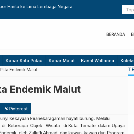
Geospasial Lamun dan Terumbu Karang
Dulu Teba
BERANDA
E
Kabar Kota Pulau
Kabar Malut
Kanal Wallacea
Koleks
T
Pitta Endemik Malut
ta Endemik Malut
Pinterest
bunyi kekayaan keanekaragaman hayati burung. Melalui
 di Beberapa Objek Wisata di Kota Ternate dalam Upaya
 Endemik oleh Zulkifli Ahmad dan kawan-kawan dari Program