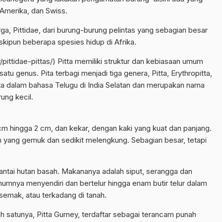
, Amerika, dan Swiss.
rga, Pittidae, dari burung-burung pelintas yang sebagian besar
eskipun beberapa spesies hidup di Afrika.
/pittidae-pittas/
) Pitta memiliki struktur dan kebiasaan umum
tu genus. Pita terbagi menjadi tiga genera, Pitta, Erythropitta,
itta dalam bahasa Telugu di India Selatan dan merupakan nama
ung kecil.
m hingga 2 cm, dan kekar, dengan kaki yang kuat dan panjang.
 yang gemuk dan sedikit melengkung. Sebagian besar, tetapi
 lantai hutan basah. Makananya adalah siput, serangga dan
mumnya menyendiri dan bertelur hingga enam butir telur dalam
 semak, atau terkadang di tanah.
h satunya, Pitta Gurney, terdaftar sebagai terancam punah