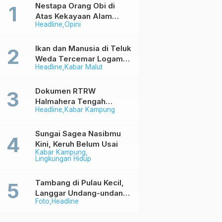
Nestapa Orang Obi di
Atas Kekayaan Alam
Headline
Opini
Berlimpah
Ikan dan Manusia di Teluk
Weda Tercemar Logam
Headline
Kabar Malut
Berbahaya
Dokumen RTRW
Halmahera Tengah
Headline
Kabar Kampung
Memihak Industri (1)
Sungai Sagea Nasibmu
Kini, Keruh Belum Usai
Kabar Kampung
Lingkungan Hidup
Tambang di Pulau Kecil,
Langgar Undang-undang
Foto
Headline
Tapi Aman Saja