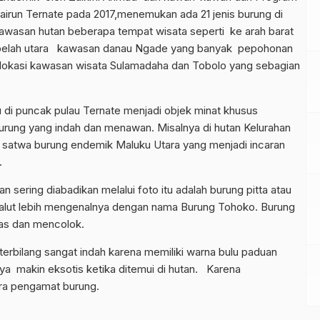
hairun Ternate pada 2017,menemukan ada 21 jenis burung di
 kawasan hutan beberapa tempat wisata seperti ke arah barat
Sebelah utara kawasan danau Ngade yang banyak pepohonan
a lokasi kawasan wisata Sulamadaha dan Tobolo yang sebagian
u di puncak pulau Ternate menjadi objek minat khusus
urung yang indah dan menawan. Misalnya di hutan Kelurahan
a satwa burung endemik Maluku Utara yang menjadi incaran
.
sering diabadikan melalui foto itu adalah burung pitta atau
Malut lebih mengenalnya dengan nama Burung Tohoko. Burung
has dan mencolok.
terbilang sangat indah karena memiliki warna bulu paduan
ya makin eksotis ketika ditemui di hutan. Karena
ra pengamat burung.