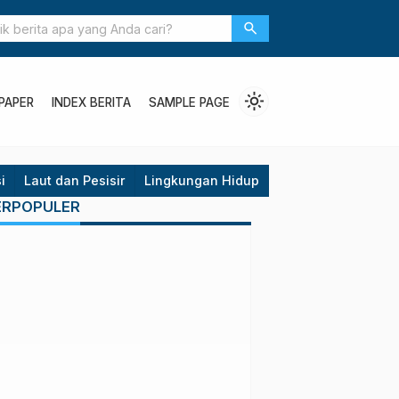
ng, Sekarang Tanam
search
light_mode
PAPER
INDEX BERITA
SAMPLE PAGE
i
Laut dan Pesisir
Lingkungan Hidup
Opini
Politik
P
ERPOPULER