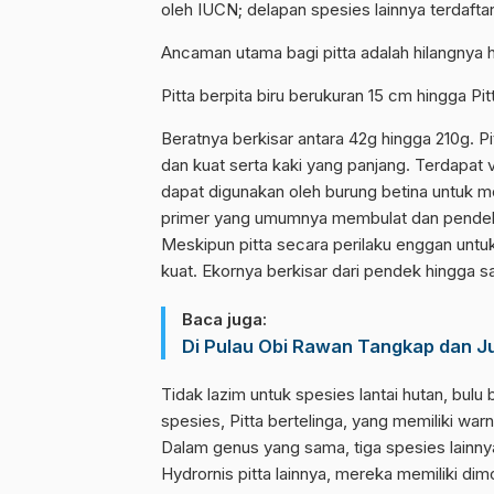
oleh IUCN; delapan spesies lainnya terdafta
Ancaman utama bagi pitta adalah hilangnya 
Pitta berpita biru berukuran 15 cm hingga P
Beratnya berkisar antara 42g hingga 210g. P
dan kuat serta kaki yang panjang. Terdapat v
dapat digunakan oleh burung betina untuk men
primer yang umumnya membulat dan pendek,
Meskipun pitta secara perilaku enggan unt
kuat. Ekornya berkisar dari pendek hingga sa
Baca juga:
Di Pulau Obi Rawan Tangkap dan J
Tidak lazim untuk spesies lantai hutan, bulu
spesies, Pitta bertelinga, yang memiliki wa
Dalam genus yang sama, tiga spesies lainnya 
Hydrornis pitta lainnya, mereka memiliki di