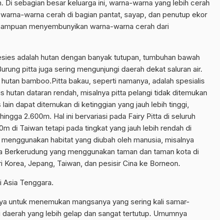
 Di sebagian besar keluarga ini, warna-warna yang lebih cerah
warna-warna cerah di bagian pantat, sayap, dan penutup ekor
emampuan menyembunyikan warna-warna cerah dari
pesies adalah hutan dengan banyak tutupan, tumbuhan bawah
rung pitta juga sering mengunjungi daerah dekat saluran air.
utan bamboo.Pitta bakau, seperti namanya, adalah spesialis
 hutan dataran rendah, misalnya pitta pelangi tidak ditemukan
ain dapat ditemukan di ketinggian yang jauh lebih tinggi,
ngga 2.600m. Hal ini bervariasi pada Fairy Pitta di seluruh
0m di Taiwan tetapi pada tingkat yang jauh lebih rendah di
pat menggunakan habitat yang diubah oleh manusia, misalnya
itta Berkerudung yang menggunakan taman dan taman kota di
ari Korea, Jepang, Taiwan, dan pesisir Cina ke Borneon.
i Asia Tenggara.
haya untuk menemukan mangsanya yang sering kali samar-
 daerah yang lebih gelap dan sangat tertutup. Umumnya