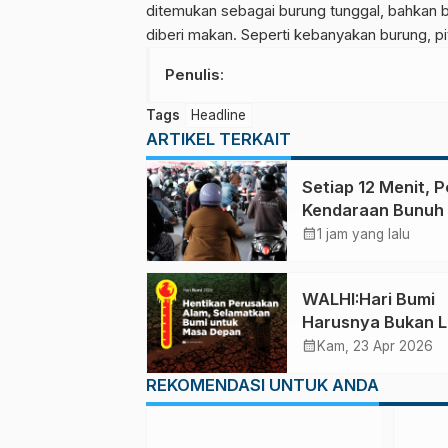
ditemukan sebagai burung tunggal, bahkan b
diberi makan. Seperti kebanyakan burung, 
Penulis
:
Tags
Headline
ARTIKEL TERKAIT
Setiap 12 Menit, P
Kendaraan Bunuh
Nyawa
calendar_month
1 jam yang lalu
WALHI:Hari Bumi
Harusnya Bukan Lagi
Pernyataan Norma
calendar_month
Kam, 23 Apr 2026
dan Komitmen Ko
REKOMENDASI UNTUK ANDA