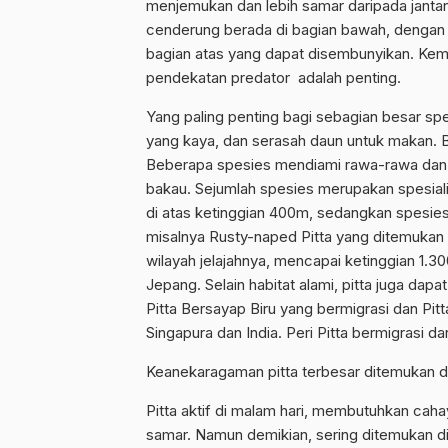
menjemukan dan lebih samar daripada jantan.
cenderung berada di bagian bawah, dengan 
bagian atas yang dapat disembunyikan. K
pendekatan predator adalah penting.
Yang paling penting bagi sebagian besar s
yang kaya, dan serasah daun untuk makan. Bu
Beberapa spesies mendiami rawa-rawa dan h
bakau. Sejumlah spesies merupakan spesialis
di atas ketinggian 400m, sedangkan spesies l
misalnya Rusty-naped Pitta yang ditemukan hi
wilayah jelajahnya, mencapai ketinggian 1.30
Jepang. Selain habitat alami, pitta juga da
Pitta Bersayap Biru yang bermigrasi dan P
Singapura dan India. Peri Pitta bermigrasi d
Keanekaragaman pitta terbesar ditemukan d
Pitta aktif di malam hari, membutuhkan ca
samar. Namun demikian, sering ditemukan di