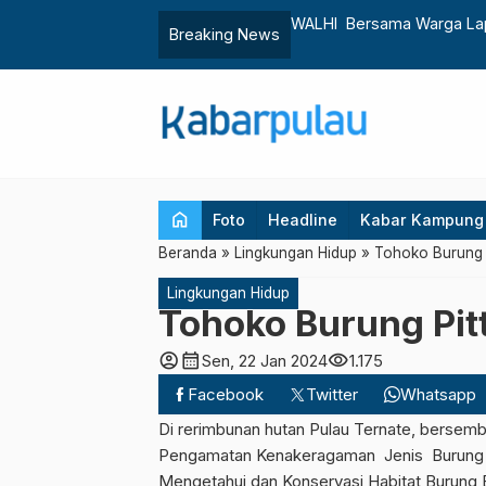
ersama Warga Lapor Harita ke Lima Lembaga Negara
KKP Walidata Informasi 
Breaking News
home
Foto
Headline
Kabar Kampung
Beranda
»
Lingkungan Hidup
»
Tohoko Burung 
Lingkungan Hidup
Tohoko Burung Pit
account_circle
calendar_month
visibility
Sen, 22 Jan 2024
1.175
Facebook
Twitter
Whatsapp
Di rerimbunan hutan Pulau Ternate, bersem
Pengamatan Kenakeragaman Jenis Burung
Mengetahui dan Konservasi Habitat Burung