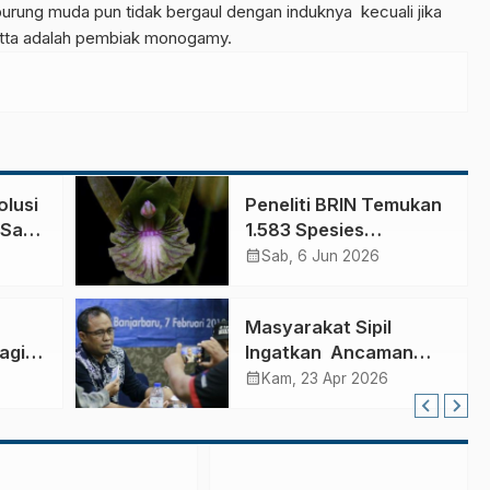
urung muda pun tidak bergaul dengan induknya kecuali jika
pitta adalah pembiak monogamy.
olusi
Peneliti BRIN Temukan
 Satu
1.583 Spesies
Baru Indonesia
calendar_month
Sab, 6 Jun 2026
Masyarakat Sipil
Ingatkan Ancaman
tif
Serius Militerisme
calendar_month
Kam, 23 Apr 2026
song