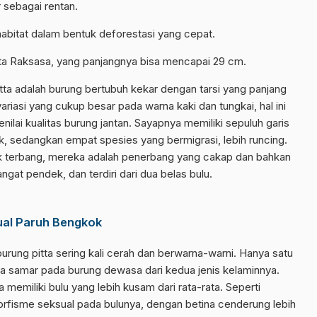
r sebagai rentan.
habitat dalam bentuk deforestasi yang cepat.
itta Raksasa, yang panjangnya bisa mencapai 29 cm.
itta adalah burung bertubuh kekar dengan tarsi yang panjang
ariasi yang cukup besar pada warna kaki dan tungkai, hal ini
ilai kualitas burung jantan. Sayapnya memiliki sepuluh garis
 sedangkan empat spesies yang bermigrasi, lebih runcing.
uk terbang, mereka adalah penerbang yang cakap dan bahkan
ngat pendek, dan terdiri dari dua belas bulu.
ual Paruh Bengkok
 burung pitta sering kali cerah dan berwarna-warni. Hanya satu
rna samar pada burung dewasa dari kedua jenis kelaminnya.
memiliki bulu yang lebih kusam dari rata-rata. Seperti
morfisme seksual pada bulunya, dengan betina cenderung lebih