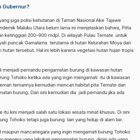
ab Gubernur?
ang juga polisi kehutanan di Taman Nasional Ake Tajawe
endemik Maluku Utara belum lama ini menjelaskan bahwa, Pitta
ngan ketinggian 200–900 mdpl. Di wilayah Pulau Ternate untuk
wilayah puncak Gamalama terutama di hutan Kelurahan Moya dan
utan tersebut. Hal ini lebih karena vegetasi hutan hujan tropis
li menjadi pemandu pengamatan burung di kawasan hutan
burung Tohoko ketika ada yang ingin mengamati itu di kawasan
teman temannya kemudian mencari habitat pita Ternate dan
atan burung. Dari sini kemudian dia jadi pemandu jika ada
tu kini menjadi salah satu lokasi wisata minat khusus. Di sini
g Tohoko tetapi juga burung lain yang hidup di alam liar.
kal maupun mancanegara yang ingin mengamati burung Tohoko
ancanegera yang lakukan pengamatan burung disini ada yang