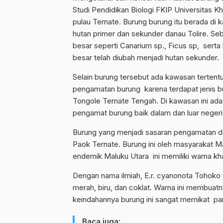
Studi Pendidikan Biologi FKIP Universitas K
pulau Ternate. Burung burung itu berada di
hutan primer dan sekunder danau Tolire. 
besar seperti Canarium sp., Ficus sp, sert
besar telah diubah menjadi hutan sekunder.
Selain burung tersebut ada kawasan tertent
pengamatan burung karena terdapat jenis b
Tongole Ternate Tengah. Di kawasan ini ad
pengamat burung baik dalam dan luar negeri
Burung yang menjadi sasaran pengamatan dan 
Paok Ternate. Burung ini oleh masyarakat 
endemik Maluku Utara ini memiliki warna k
Dengan nama ilmiah, E.r. cyanonota Tohoko 
merah, biru, dan coklat. Warna ini membuatn
keindahannya burung ini sangat memikat pa
Baca juga: